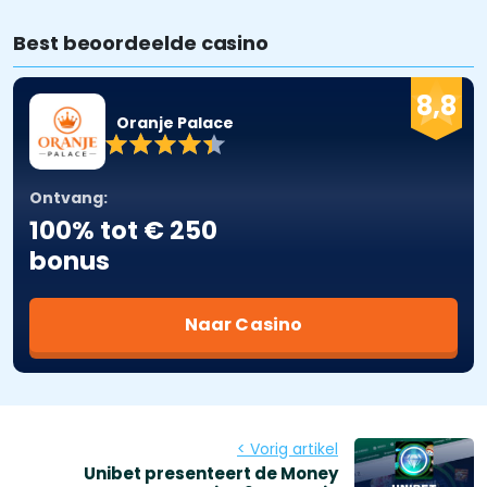
Best beoordeelde casino
8,8
Oranje Palace
Ontvang:
100% tot € 250
bonus
Naar Casino
< Vorig artikel
Unibet presenteert de Money