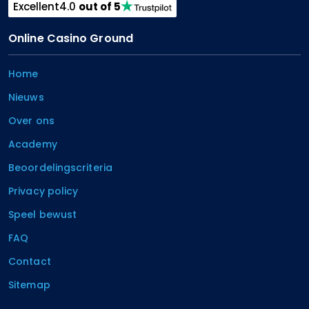
Excellent
4.0
out of 5
Online Casino Ground
Home
Nieuws
Over ons
Academy
Beoordelingscriteria
Privacy policy
Speel bewust
FAQ
Contact
Sitemap