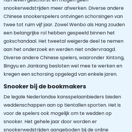
snookerwedstrijden meer afwerken. Diverse andere
Chinese snookerspelers ontvingen schorsingen van
twee tot ruim vijf jaar. Zowel Wenbo als Hang zouden
een belangrijke rol hebben gespeeld binnen het
gokschandaal. Het tweetal weigerde deel te nemen
aan het onderzoek en werden niet ondervraagd.
Diverse andere Chinese spelers, waaronder Xintong,
Bingyu en Jiankang besloten wel mee te werken en
kregen een schorsing opgelegd van enkele jaren.
Snooker bij de bookmakers
De legale Nederlandse kansspelaanbieders bieden
weddenschappen aan op tientallen sporten. Het is
voor de spelers ook mogelijk om te wedden op
snooker. Het gehele jaar door worden er
snookerwedstrijden aangeboden bij de online