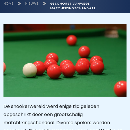
HOME
NIEUWS
GESCHORST VANWEGE
MATCHFIXINGSCHANDAAL
De snookerwereld werd enige tijd geleden
opgeschrikt door een grootschalig
matchfixingschandaal. Diverse spelers werden