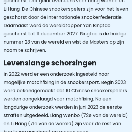
geschorst. Dat geldt eveneens voor Liang Wenbo en
Li Hang. De Chinese snookerspelers zijn voor het leven
geschorst door de internationale snookerfederatie.
Daarnaast werd de wereldtopper Yan Bingtao
geschorst tot 11 december 2027. Bingtao is de huidige
nummer 23 van de wereld en wist de Masters op zijn
naam te schrijven.
Levenslange schorsingen
In 2022 werd er een onderzoek ingesteld naar
mogelijke matchfixing in de snookersport. Begin 2023
werd bekendgemaakt dat 10 Chinese snookerspelers
werden aangeklaagd voor matchfixing. Na een
langdurige onderzoek werden in juni 2023 de eerste
straffen uitgedeeld. Liang Wenbo (72e van de wereld)
en Li Hang (71e van de wereld) zijn voor de rest van
hun leven geschorst en mogen geen