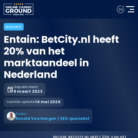
NIEUWS
Entain: BetCity.nl heeft
20% van het
marktaandeel in
Nederland
Gepubliceerd:
9 maart 2023
Laatste update:
14 mei 2026
Auteur:
Ronald Voorbergen
|
SEO specialist
ENTAIN: BETCITY.NL HEEFT 20% VAN HET