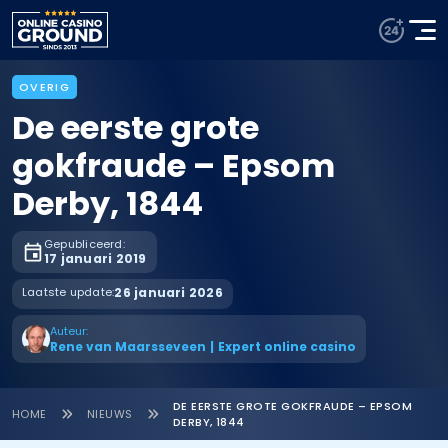
OVERIG
De eerste grote
gokfraude – Epsom
Derby, 1844
Gepubliceerd:
17 januari 2019
Laatste update:
26 januari 2026
Auteur:
Rene van Maarsseveen
|
Expert online casino
DE EERSTE GROTE GOKFRAUDE – EPSOM
HOME
NIEUWS
DERBY, 1844