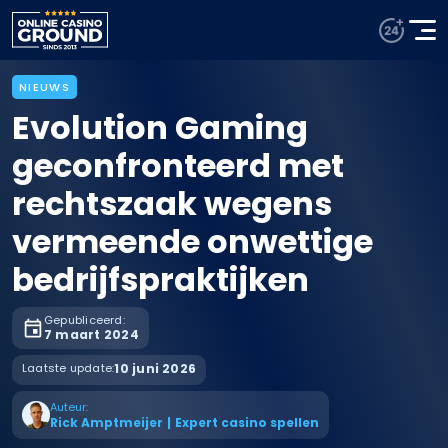
NIEUWS
Evolution Gaming
geconfronteerd met
rechtszaak wegens
vermeende onwettige
bedrijfspraktijken
Gepubliceerd:
7 maart 2024
Laatste update:
10 juni 2026
Auteur:
Rick Amptmeijer
|
Expert casino spellen