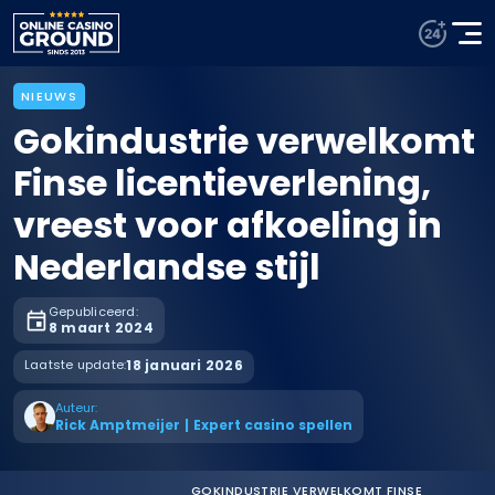
NIEUWS
Gokindustrie verwelkomt
Finse licentieverlening,
vreest voor afkoeling in
Nederlandse stijl
Gepubliceerd:
8 maart 2024
Laatste update:
18 januari 2026
Auteur:
Rick Amptmeijer
|
Expert casino spellen
GOKINDUSTRIE VERWELKOMT FINSE