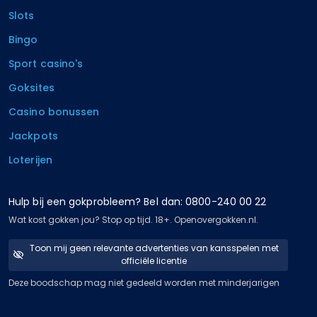
Slots
Bingo
Sport casino's
Goksites
Casino bonussen
Jackpots
Loterijen
Hulp bij een gokprobleem? Bel dan: 0800-240 00 22
Wat kost gokken jou? Stop op tijd. 18+. Openovergokken.nl.
Toon mij geen relevante advertenties van kansspelen met
officiële licentie
Deze boodschap mag niet gedeeld worden met minderjarigen