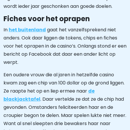
wordt ieder jaar geschonken aan goede doelen.
Fiches voor het oprapen
In
het buitenland
gaat het vanzelfsprekend niet
anders. Ook daar liggen de tokens, chips en fiches
voor het oprapen in de casino’s. Onlangs stond er een
bericht op Facebook dat daar een ander licht op
werpt.
Een oudere vrouw die al jaren in hetzelfde casino
kwam zag een chip van 100 dollar op de grond liggen.
Ze raapte het op en liep ermee naar
de
blackjacktafel
. Daar vertelde ze dat ze de chip had
gevonden. Omstanders feliciteerden haar en de
croupier begon te delen. Maar spelen lukte niet meer.
Want al snel sleepten drie bewakers haar naar