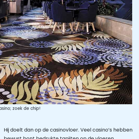
asino; zoek de chip!
Hij doelt dan op de casinovloer. Veel casino’s hebben
bewust bont bedrukte tapijten op de vloeren.