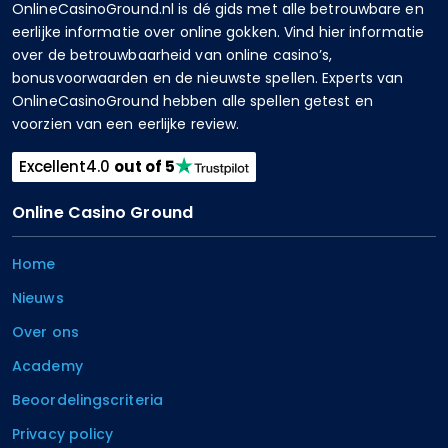
OnlineCasinoGround.nl is dé gids met alle betrouwbare en
eerlijke informatie over online gokken. Vind hier informatie
over de betrouwbaarheid van online casino’s,
bonusvoorwaarden en de nieuwste spellen. Experts van
OnlineCasinoGround hebben alle spellen getest en
voorzien van een eerlijke review.
Excellent
4.0
out of 5
Online Casino Ground
Home
Nieuws
Over ons
Academy
Beoordelingscriteria
Privacy policy