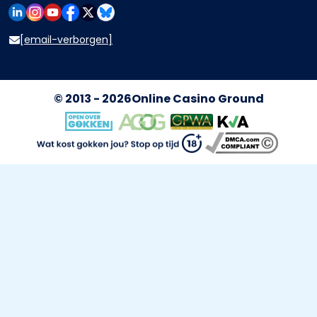
[email-verborgen]
© 2013 - 2026
Online Casino Ground