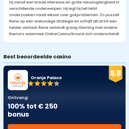
hij vanuit een brede interesse en grote nieuwsgierigheid in
verschillende onderwerpen. Hij legt hij het liefst
onderzoeken naast elkaar over gokproblemen. Zo puzzelt
Rene op een wiskundige strategie en schrijft dit uit tot een
helder verhaal. Rene verbindt graag iGaming met andere
thema’s waarmee OnlineCasinoGround zich onderscheidt.
Best beoordeelde casino
8,8
Oranje Palace
Ontvang:
100% tot € 250
bonus