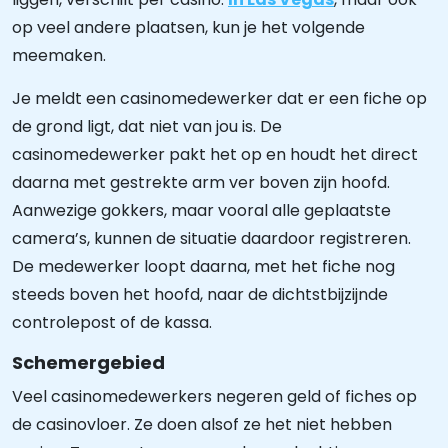
op veel andere plaatsen, kun je het volgende
meemaken.
Je meldt een casinomedewerker dat er een fiche op
de grond ligt, dat niet van jou is. De
casinomedewerker pakt het op en houdt het direct
daarna met gestrekte arm ver boven zijn hoofd.
Aanwezige gokkers, maar vooral alle geplaatste
camera’s, kunnen de situatie daardoor registreren.
De medewerker loopt daarna, met het fiche nog
steeds boven het hoofd, naar de dichtstbijzijnde
controlepost of de kassa.
Schemergebied
Veel casinomedewerkers negeren geld of fiches op
de casinovloer. Ze doen alsof ze het niet hebben