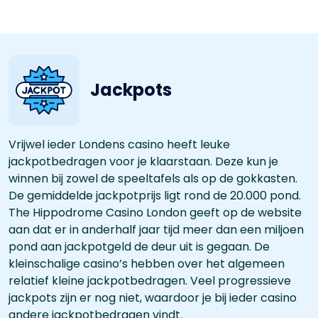
Jackpots
Vrijwel ieder Londens casino heeft leuke
jackpotbedragen voor je klaarstaan. Deze kun je
winnen bij zowel de speeltafels als op de gokkasten.
De gemiddelde jackpotprijs ligt rond de 20.000 pond.
The Hippodrome Casino London geeft op de website
aan dat er in anderhalf jaar tijd meer dan een miljoen
pond aan jackpotgeld de deur uit is gegaan. De
kleinschalige casino’s hebben over het algemeen
relatief kleine jackpotbedragen. Veel progressieve
jackpots zijn er nog niet, waardoor je bij ieder casino
andere jackpotbedragen vindt.