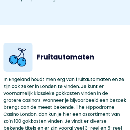
Fruitautomaten
In Engeland houdt men erg van fruitautomaten en ze
zijn ook zeker in Londen te vinden. Je kunt er
voornamelijk klassieke gokkasten vinden in de
grotere casino’s. Wanneer je bijvoorbeeld een bezoek
brengt aan de meest bekende, The Hippodrome
Casino London, dan kun je hier een assortiment van
zo’n 100 gokkasten vinden. Je vindt er diverse
bekende titels en er zijn vooral veel 3-reel en 5-reel