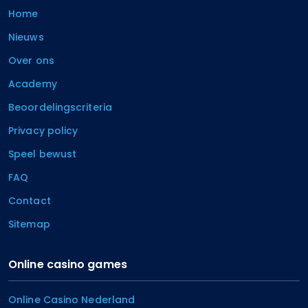
Home
Nieuws
Over ons
Academy
Beoordelingscriteria
Privacy policy
Speel bewust
FAQ
Contact
Sitemap
Online casino games
Online Casino Nederland