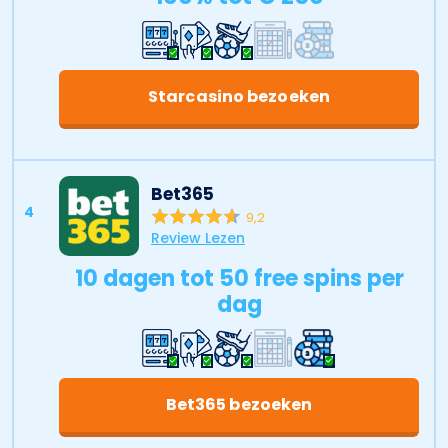
Starcasino bezoeken
Bet365
4
9,2
Review Lezen
10 dagen tot 50 free spins per
dag
Bet365 bezoeken