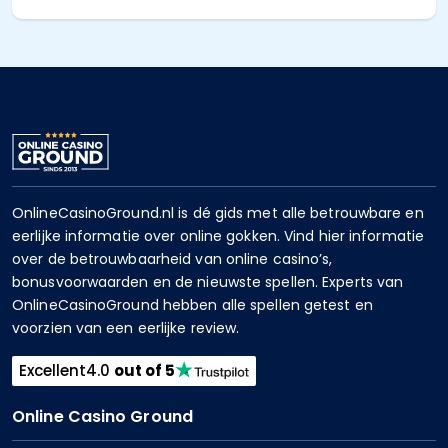
OnlineCasinoGround.nl is dé gids met alle betrouwbare en
eerlijke informatie over online gokken. Vind hier informatie
over de betrouwbaarheid van online casino’s,
bonusvoorwaarden en de nieuwste spellen. Experts van
OnlineCasinoGround hebben alle spellen getest en
voorzien van een eerlijke review.
Excellent
4.0
out of 5
Online Casino Ground