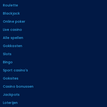
Roulette
Blackjack
Online poker
Live casino
Alle spellen
Gokkasten
Slots
Bingo
Sport casino's
Goksites
Casino bonussen
Jackpots
Loterijen