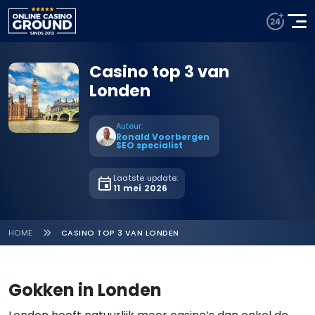
Casino top 3 van
Londen
Auteur:
Ronald Voorbergen
SEO specialist
Laatste update:
11 mei 2026
HOME
CASINO TOP 3 VAN LONDEN
Gokken in Londen