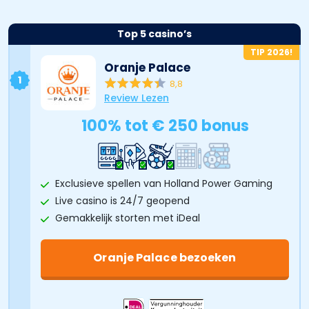
Top 5 casino’s
TIP 2026!
Oranje Palace
1
8,8
Review Lezen
100% tot € 250 bonus
Exclusieve spellen van Holland Power Gaming
Live casino is 24/7 geopend
Gemakkelijk storten met iDeal
Oranje Palace bezoeken