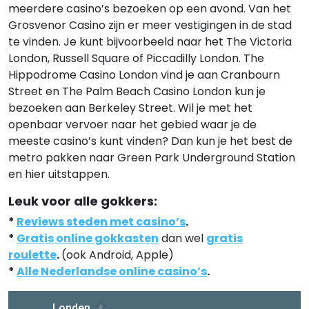
meerdere casino’s bezoeken op een avond. Van het
Grosvenor Casino zijn er meer vestigingen in de stad
te vinden. Je kunt bijvoorbeeld naar het The Victoria
London, Russell Square of Piccadilly London. The
Hippodrome Casino London vind je aan Cranbourn
Street en The Palm Beach Casino London kun je
bezoeken aan Berkeley Street. Wil je met het
openbaar vervoer naar het gebied waar je de
meeste casino’s kunt vinden? Dan kun je het best de
metro pakken naar Green Park Underground Station
en hier uitstappen.
Leuk voor alle gokkers:
*
Reviews steden met casino’s
.
*
Gratis online gokkasten
dan wel
gratis
roulette
.
(ook Android, Apple)
*
Alle Nederlandse online casino’s
.