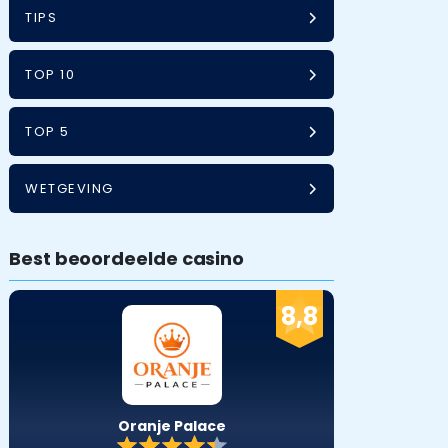
TIPS
TOP 10
TOP 5
WETGEVING
Best beoordeelde casino
8,8
Oranje Palace