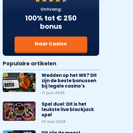
Ontvang:
100% tot € 250
bonus
Naar Casino
Populaire artikelen
Wedden op het WK? Dit
zijn de beste bonussen
bij legale casino’s
11 juni 2026
Spel duel: Dit is het
leukste live blackjack
spel
19 mei 2026
Dit zijn de meest