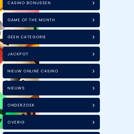
CASINO BONUSSEN
GAME OF THE MONTH
GEEN CATEGORIE
JACKPOT
NIEUW ONLINE CASINO
NIEUWS
ONDERZOEK
OVERIG