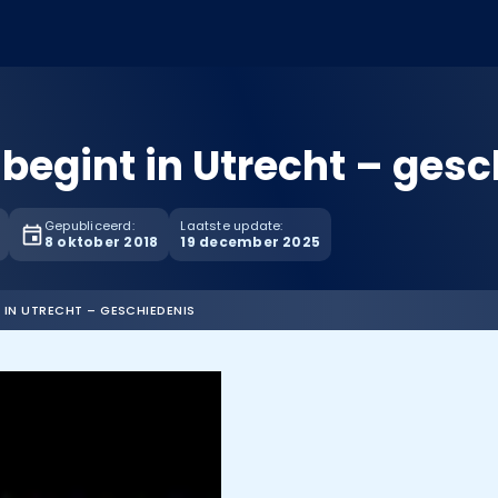
 begint in Utrecht – ges
Gepubliceerd:
Laatste update:
8 oktober 2018
19 december 2025
 IN UTRECHT – GESCHIEDENIS