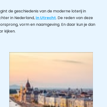
nt de geschiedenis van de moderne loterij in
 echter in Nederland,
in Utrecht
. De reden van deze
e oorsprong, vorm en naamgeving. En daar kun je dan
r kijken.