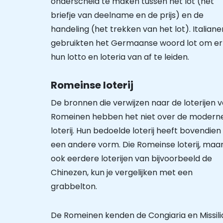
onderscheid te maken tussen het lot (het
briefje van deelname en de prijs) en de
handeling (het trekken van het lot). Italiane
gebruikten het Germaanse woord lot om er
hun lotto en loteria van af te leiden.
Romeinse loterij
De bronnen die verwijzen naar de loterijen 
Romeinen hebben het niet over de modern
loterij. Hun bedoelde loterij heeft bovendien
een andere vorm. Die Romeinse loterij, maa
ook eerdere loterijen van bijvoorbeeld de
Chinezen, kun je vergelijken met een
grabbelton.
De Romeinen kenden de Congiaria en Missili