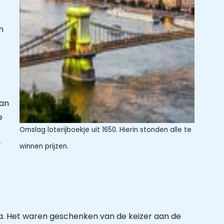
n
van
e
Omslag loterijboekje uit 1650. Hierin stonden alle te
r
winnen prijzen.
a. Het waren geschenken van de keizer aan de