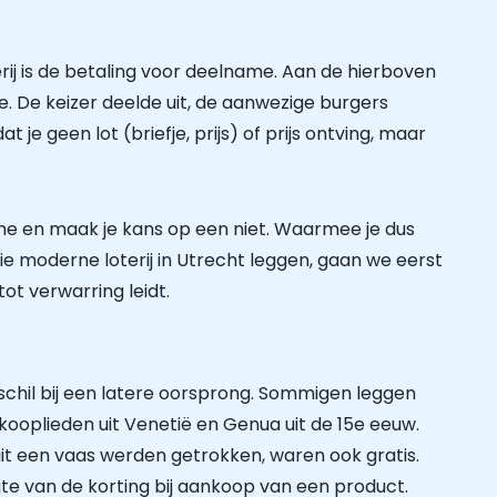
rij is de betaling voor deelname. Aan de hierboven
. De keizer deelde uit, de aanwezige burgers
t je geen lot (briefje, prijs) of prijs ontving, maar
ame en maak je kans op een niet. Waarmee je dus
ie moderne loterij in Utrecht leggen, gaan we eerst
ot verwarring leidt.
schil bij een latere oorsprong. Sommigen leggen
 kooplieden uit Venetië en Genua uit de 15e eeuw.
ie uit een vaas werden getrokken, waren ook gratis.
te van de korting bij aankoop van een product.