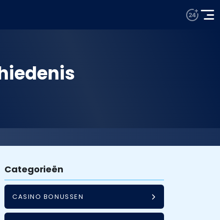
chiedenis
Categorieën
CASINO BONUSSEN