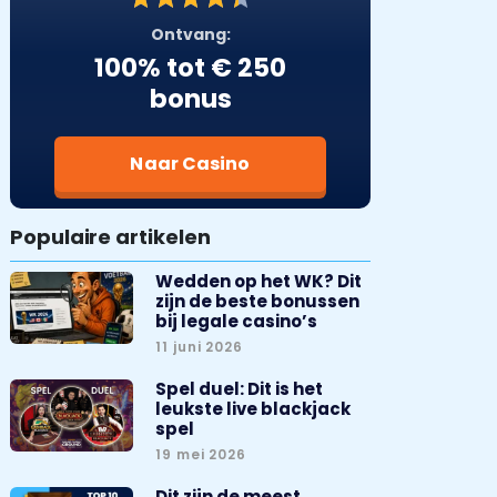
Ontvang:
100% tot € 250
bonus
Naar Casino
Populaire artikelen
Wedden op het WK? Dit
zijn de beste bonussen
bij legale casino’s
11 juni 2026
Spel duel: Dit is het
leukste live blackjack
spel
19 mei 2026
Dit zijn de meest