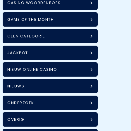
CASINO WOORDENBOEK
GAME OF THE MONTH
GEEN CATEGORIE
JACKPOT
NIEUW ONLINE CASINO
NIEUWS
ONDERZOEK
OVERIG