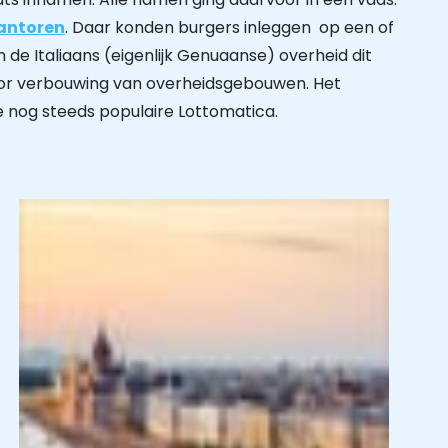
antoren
. Daar konden burgers inleggen op een of
de Italiaans (eigenlijk Genuaanse) overheid dit
voor verbouwing van overheidsgebouwen. Het
de nog steeds populaire Lottomatica.