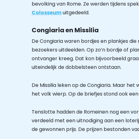
bevolking van Rome. Ze werden tijdens spek
Colosseum
uitgedeeld.
Congiaria en Missilia
De Congiaria waren bordjes en plankjes die
bezoekers uitdeelden. Op zo’n bordje of pl
ontvanger kreeg. Dat kon bijvoorbeeld graan, 
uiteindelijk de dobbelsteen ontstaan.
De Missilia leken op de Congiaria. Maar het w
het volk wierp. Op de briefjes stond ook een 
Tenslotte hadden de Romeinen nog een vorm 
verdeeld met een uitnodiging aan een loter
de gewonnen prijs. De prijzen bestonden vaa