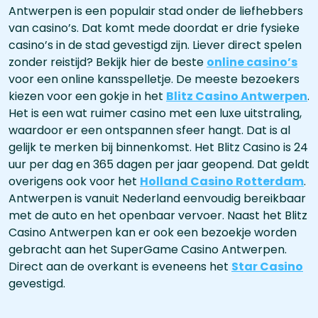
Antwerpen is een populair stad onder de liefhebbers
van casino’s. Dat komt mede doordat er drie fysieke
casino’s in de stad gevestigd zijn. Liever direct spelen
zonder reistijd? Bekijk hier de beste
online casino’s
voor een online kansspelletje. De meeste bezoekers
kiezen voor een gokje in het
Blitz Casino Antwerpen
.
Het is een wat ruimer casino met een luxe uitstraling,
waardoor er een ontspannen sfeer hangt. Dat is al
gelijk te merken bij binnenkomst. Het Blitz Casino is 24
uur per dag en 365 dagen per jaar geopend. Dat geldt
overigens ook voor het
Holland Casino Rotterdam
.
Antwerpen is vanuit Nederland eenvoudig bereikbaar
met de auto en het openbaar vervoer. Naast het Blitz
Casino Antwerpen kan er ook een bezoekje worden
gebracht aan het SuperGame Casino Antwerpen.
Direct aan de overkant is eveneens het
Star Casino
gevestigd.