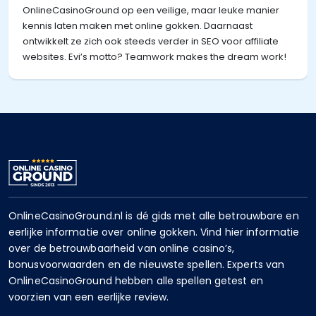
OnlineCasinoGround op een veilige, maar leuke manier
kennis laten maken met online gokken. Daarnaast
ontwikkelt ze zich ook steeds verder in SEO voor affiliate
websites. Evi’s motto? Teamwork makes the dream work!
OnlineCasinoGround.nl is dé gids met alle betrouwbare en
eerlijke informatie over online gokken. Vind hier informatie
over de betrouwbaarheid van online casino’s,
bonusvoorwaarden en de nieuwste spellen. Experts van
OnlineCasinoGround hebben alle spellen getest en
voorzien van een eerlijke review.