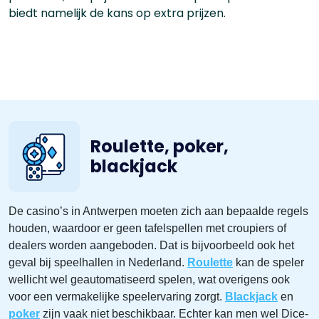
biedt namelijk de kans op extra prijzen.
Roulette, poker,
blackjack
De casino’s in Antwerpen moeten zich aan bepaalde regels
houden, waardoor er geen tafelspellen met croupiers of
dealers worden aangeboden. Dat is bijvoorbeeld ook het
geval bij speelhallen in Nederland.
Roulette
kan de speler
wellicht wel geautomatiseerd spelen, wat overigens ook
voor een vermakelijke speelervaring zorgt.
Blackjack
en
poker
zijn vaak niet beschikbaar. Echter kan men wel Dice-