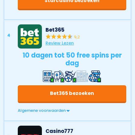
Starcasino bezoeken
Bet365
4
9,2
Review Lezen
10 dagen tot 50 free spins per
dag
Bet365 bezoeken
Algemene voorwaarden
Casino777