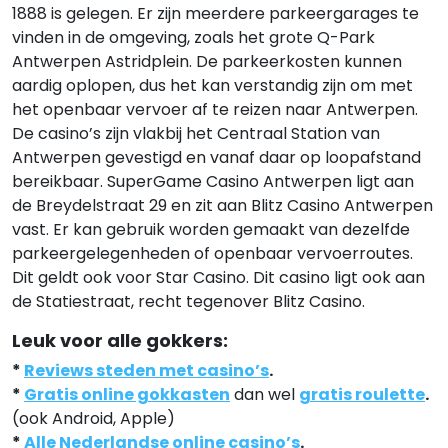
1888 is gelegen. Er zijn meerdere parkeergarages te
vinden in de omgeving, zoals het grote Q-Park
Antwerpen Astridplein. De parkeerkosten kunnen
aardig oplopen, dus het kan verstandig zijn om met
het openbaar vervoer af te reizen naar Antwerpen.
De casino’s zijn vlakbij het Centraal Station van
Antwerpen gevestigd en vanaf daar op loopafstand
bereikbaar. SuperGame Casino Antwerpen ligt aan
de Breydelstraat 29 en zit aan Blitz Casino Antwerpen
vast. Er kan gebruik worden gemaakt van dezelfde
parkeergelegenheden of openbaar vervoerroutes.
Dit geldt ook voor Star Casino. Dit casino ligt ook aan
de Statiestraat, recht tegenover Blitz Casino.
Leuk voor alle gokkers:
*
Reviews steden met casino’s
.
*
Gratis online gokkasten
dan wel
gratis roulette
.
(ook Android, Apple)
*
Alle Nederlandse online casino’s
.