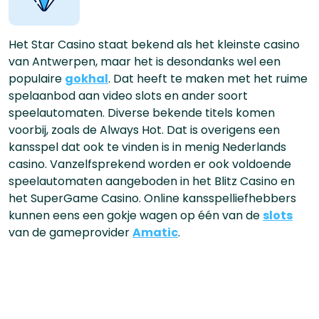
Het Star Casino staat bekend als het kleinste casino
van Antwerpen, maar het is desondanks wel een
populaire
gokhal
. Dat heeft te maken met het ruime
spelaanbod aan video slots en ander soort
speelautomaten. Diverse bekende titels komen
voorbij, zoals de Always Hot. Dat is overigens een
kansspel dat ook te vinden is in menig Nederlands
casino. Vanzelfsprekend worden er ook voldoende
speelautomaten aangeboden in het Blitz Casino en
het SuperGame Casino. Online kansspelliefhebbers
kunnen eens een gokje wagen op één van de
slots
van de gameprovider
Amatic
.