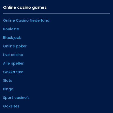
Online casino games
Online Casino Nederland
Roulette
Blackjack
Online poker
Live casino
Alle spellen
Gokkasten
Slots
Bingo
Sport casino's
Goksites