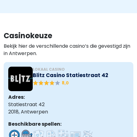
Casinokeuze
Bekijk hier de verschillende casino’s die gevestigd zijn
in Antwerpen.
LOKAAL CASINO
Blitz Casino Statiestraat 42
8,0
Adres:
Statiestraat 42
2018, Antwerpen
Beschikbare spellen: