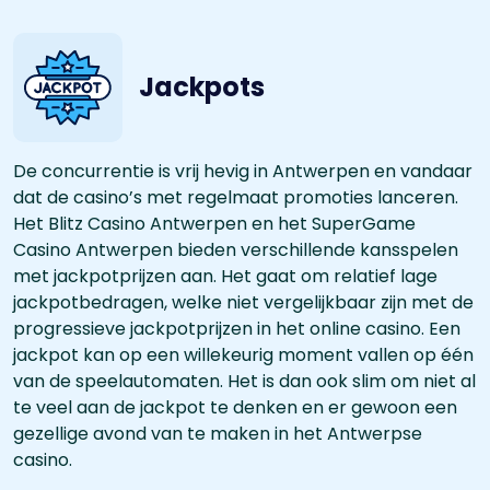
Jackpots
De concurrentie is vrij hevig in Antwerpen en vandaar
dat de casino’s met regelmaat promoties lanceren.
Het Blitz Casino Antwerpen en het SuperGame
Casino Antwerpen bieden verschillende kansspelen
met jackpotprijzen aan. Het gaat om relatief lage
jackpotbedragen, welke niet vergelijkbaar zijn met de
progressieve jackpotprijzen in het online casino. Een
jackpot kan op een willekeurig moment vallen op één
van de speelautomaten. Het is dan ook slim om niet al
te veel aan de jackpot te denken en er gewoon een
gezellige avond van te maken in het Antwerpse
casino.