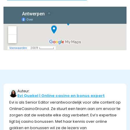
Auteur:
Evi Quekel | Online casino en bonus expert
Evi is als Senior Editor verantwoordelijk voor alle content op
OnlineCasinoGround. Ze stuurt een team aan om ervoor te
zorgen dat de website elke dag verbetert. Evi’s expertise
ligt bij casino bonussen. Met haar kennis over online
gokken en bonussen wil ze de lezers van