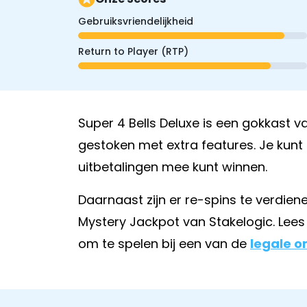
Gebruiksvriendelijkheid
Return to Player (RTP)
Super 4 Bells Deluxe is een gokkast 
gestoken met extra features. Je kun
uitbetalingen mee kunt winnen.
Daarnaast zijn er re-spins te verdie
Mystery Jackpot van Stakelogic. Lees
om te spelen bij een van de
legale o