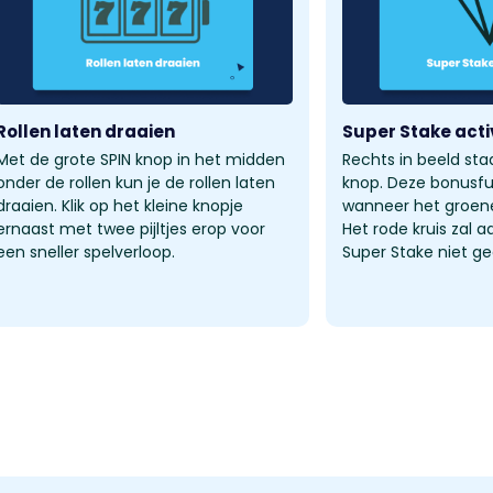
Rollen laten draaien
Super Stake act
Met de grote SPIN knop in het midden
Rechts in beeld sta
onder de rollen kun je de rollen laten
knop. Deze bonusfun
draaien. Klik op het kleine knopje
wanneer het groene 
ernaast met twee pijltjes erop voor
Het rode kruis zal 
een sneller spelverloop.
Super Stake niet ge