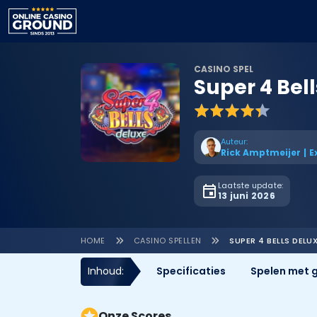
CASINO SPEL
Super 4 Bel
Auteur:
Rick Amptmeijer
|
E
Laatste update:
13 juni 2026
HOME
CASINO SPELLEN
SUPER 4 BELLS DELU
Inhoud:
Specificaties
Spelen met 
Onze Scores