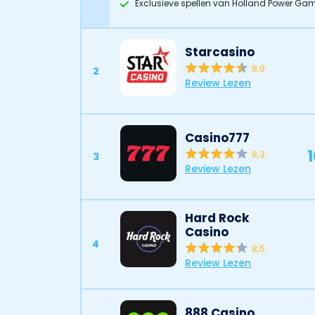
Exclusieve spellen van Holland Power Ga
Starcasino
8,9
2
Review Lezen
Casino777
8,3
3
Review Lezen
Hard Rock
Casino
4
8,5
Review Lezen
888 Casino