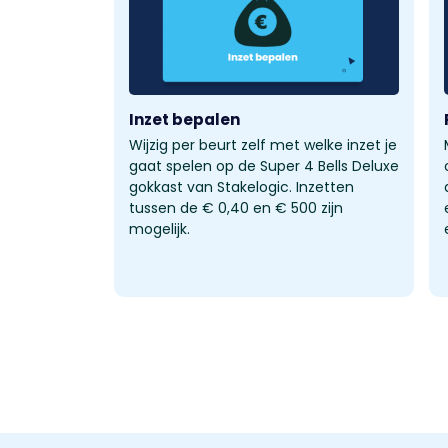
Inzet bepalen
Wijzig per beurt zelf met welke inzet je
gaat spelen op de Super 4 Bells Deluxe
gokkast van Stakelogic. Inzetten
tussen de € 0,40 en € 500 zijn
mogelijk.