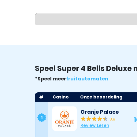
Speel Super 4 Bells Deluxe 
*Speel meer
fruitautomaten
#
Casino
Onze beoordeling
Oranje Palace
1
8,8
Review Lezen