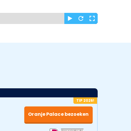
TIP 2026!
Oranje Palace bezoeken