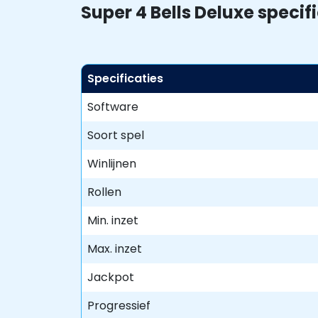
Super 4 Bells Deluxe specif
Specificaties
Software
Soort spel
Winlijnen
Rollen
Min. inzet
Max. inzet
Jackpot
Progressief