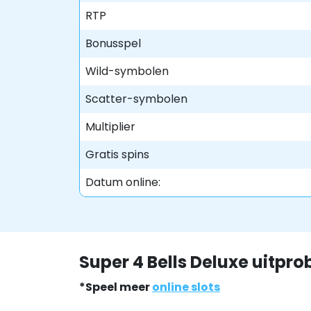
RTP
Bonusspel
Wild-symbolen
Scatter-symbolen
Multiplier
Gratis spins
Datum online:
Super 4 Bells Deluxe uitpr
*Speel meer
online slots