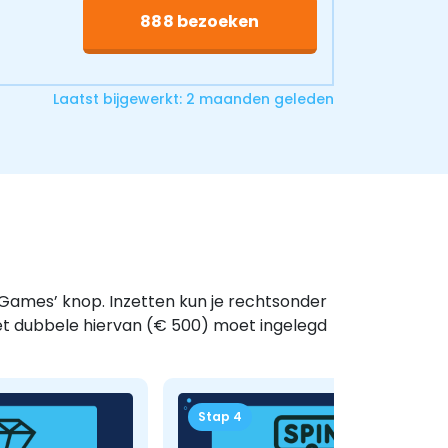
888 bezoeken
Laatst bijgewerkt: 2 maanden geleden
t Games’ knop. Inzetten kun je rechtsonder
Het dubbele hiervan (€ 500) moet ingelegd
Stap 4