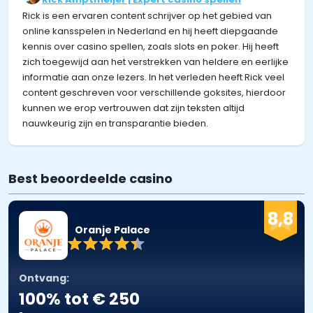
Rick is een ervaren content schrijver op het gebied van
online kansspelen in Nederland en hij heeft diepgaande
kennis over casino spellen, zoals slots en poker. Hij heeft
zich toegewijd aan het verstrekken van heldere en eerlijke
informatie aan onze lezers. In het verleden heeft Rick veel
content geschreven voor verschillende goksites, hierdoor
kunnen we erop vertrouwen dat zijn teksten altijd
nauwkeurig zijn en transparantie bieden.
Best beoordeelde casino
8,8
Oranje Palace
Ontvang:
100% tot € 250