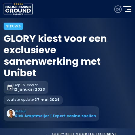
NIEUWS
GLORY kiest voor een
exclusieve
samenwerking met
Unibet
Gepubliceerd:
12 januari 2023
Laatste update:
27 mei 2026
Auteur:
Rick Amptmeijer
|
Expert casino spellen
GLORY KIEST VOOR EEN EXCLUSIEVE