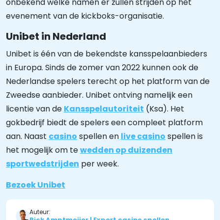
onbekend welke namen er zullen strijden op het
evenement van de kickboks-organisatie.
Unibet in Nederland
Unibet is één van de bekendste kansspelaanbieders
in Europa. Sinds de zomer van 2022 kunnen ook de
Nederlandse spelers terecht op het platform van de
Zweedse aanbieder. Unibet ontving namelijk een
licentie van de
Kansspelautoriteit
(Ksa). Het
gokbedrijf biedt de spelers een compleet platform
aan. Naast
casino
spellen en
live casino
spellen is
het mogelijk om te
wedden op duizenden
sportwedstrijden
per week.
Bezoek Unibet
Auteur:
Rick Amptmeijer | Expert casino spellen