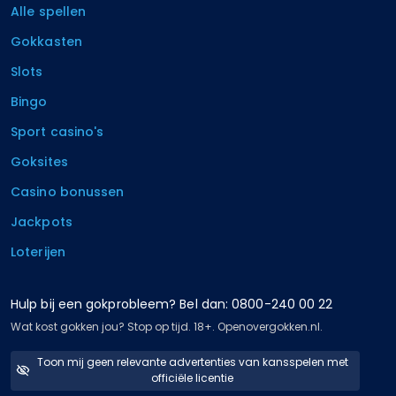
Alle spellen
Gokkasten
Slots
Bingo
Sport casino's
Goksites
Casino bonussen
Jackpots
Loterijen
Hulp bij een gokprobleem? Bel dan: 0800-240 00 22
Wat kost gokken jou? Stop op tijd. 18+. Openovergokken.nl.
Toon mij geen relevante advertenties van kansspelen met
officiële licentie