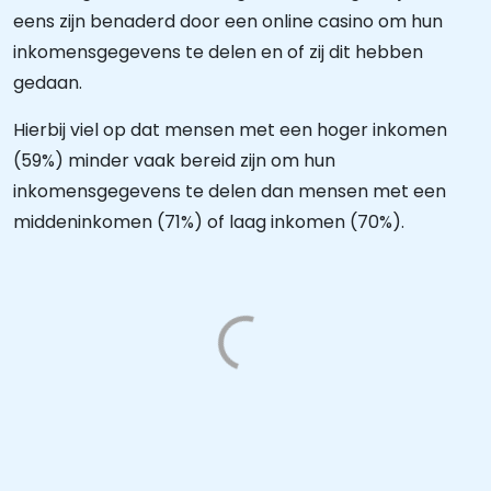
eens zijn benaderd door een online casino om hun
inkomensgegevens te delen en of zij dit hebben
gedaan.
Hierbij viel op dat mensen met een hoger inkomen
(59%) minder vaak bereid zijn om hun
inkomensgegevens te delen dan mensen met een
middeninkomen (71%) of laag inkomen (70%).