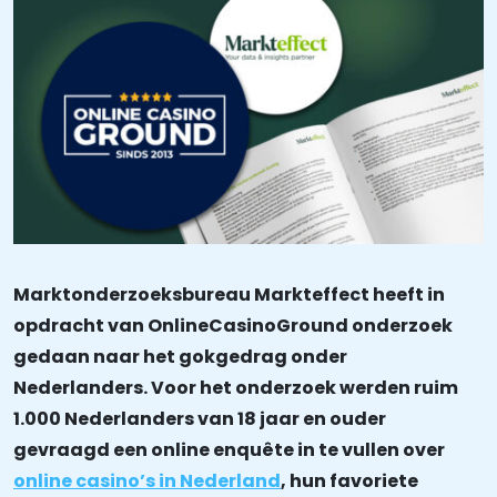
Marktonderzoeksbureau Markteffect heeft in
opdracht van OnlineCasinoGround onderzoek
gedaan naar het gokgedrag onder
Nederlanders. Voor het onderzoek werden ruim
1.000 Nederlanders van 18 jaar en ouder
gevraagd een online enquête in te vullen over
online casino’s in Nederland
, hun favoriete