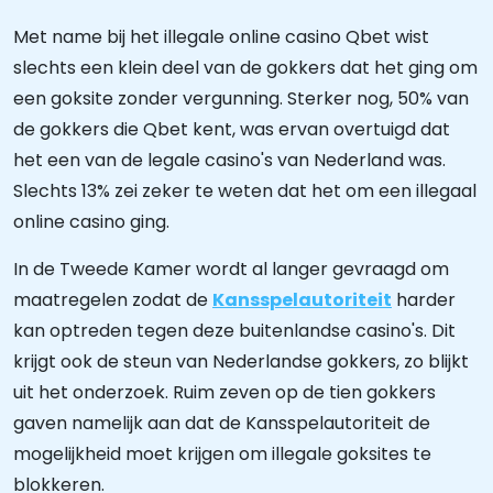
Met name bij het illegale online casino Qbet wist
slechts een klein deel van de gokkers dat het ging om
een goksite zonder vergunning. Sterker nog, 50% van
de gokkers die Qbet kent, was ervan overtuigd dat
het een van de legale casino's van Nederland was.
Slechts 13% zei zeker te weten dat het om een illegaal
online casino ging.
In de Tweede Kamer wordt al langer gevraagd om
maatregelen zodat de
Kansspelautoriteit
harder
kan optreden tegen deze buitenlandse casino's. Dit
krijgt ook de steun van Nederlandse gokkers, zo blijkt
uit het onderzoek. Ruim zeven op de tien gokkers
gaven namelijk aan dat de Kansspelautoriteit de
mogelijkheid moet krijgen om illegale goksites te
blokkeren.