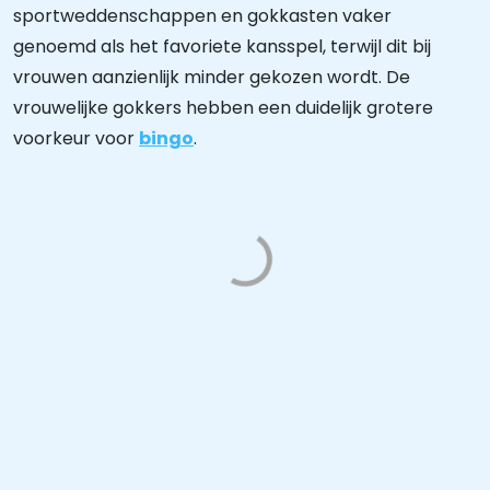
sportweddenschappen en gokkasten vaker
genoemd als het favoriete kansspel, terwijl dit bij
vrouwen aanzienlijk minder gekozen wordt. De
vrouwelijke gokkers hebben een duidelijk grotere
voorkeur voor
bingo
.