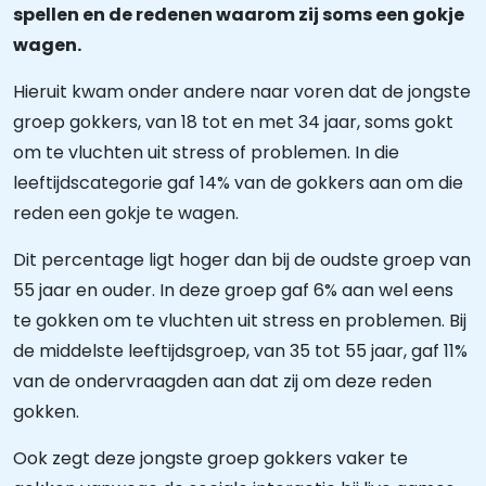
spellen en de redenen waarom zij soms een gokje
wagen.
Hieruit kwam onder andere naar voren dat de jongste
groep gokkers, van 18 tot en met 34 jaar, soms gokt
om te vluchten uit stress of problemen. In die
leeftijdscategorie gaf 14% van de gokkers aan om die
reden een gokje te wagen.
Dit percentage ligt hoger dan bij de oudste groep van
55 jaar en ouder. In deze groep gaf 6% aan wel eens
te gokken om te vluchten uit stress en problemen. Bij
de middelste leeftijdsgroep, van 35 tot 55 jaar, gaf 11%
van de ondervraagden aan dat zij om deze reden
gokken.
Ook zegt deze jongste groep gokkers vaker te