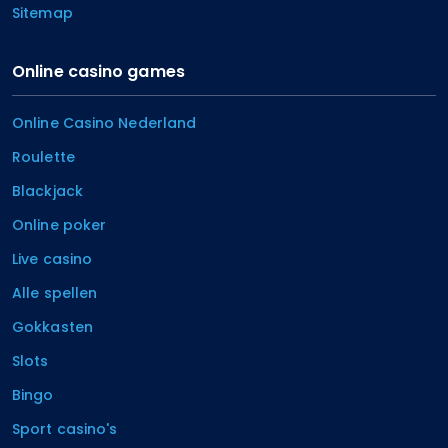
Sitemap
Online casino games
Online Casino Nederland
Roulette
Blackjack
Online poker
Live casino
Alle spellen
Gokkasten
Slots
Bingo
Sport casino's