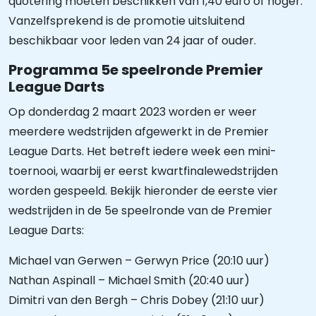
quotering moeten beschikken van 1,40 euro of hoger.
Vanzelfsprekend is de promotie uitsluitend
beschikbaar voor leden van 24 jaar of ouder.
Programma 5e speelronde Premier
League Darts
Op donderdag 2 maart 2023 worden er weer
meerdere wedstrijden afgewerkt in de Premier
League Darts. Het betreft iedere week een mini-
toernooi, waarbij er eerst kwartfinalewedstrijden
worden gespeeld. Bekijk hieronder de eerste vier
wedstrijden in de 5e speelronde van de Premier
League Darts:
Michael van Gerwen – Gerwyn Price (20:10 uur)
Nathan Aspinall – Michael Smith (20:40 uur)
Dimitri van den Bergh – Chris Dobey (21:10 uur)