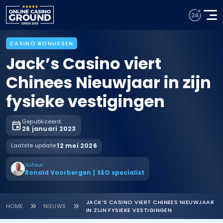
CASINO BONUSSEN
Jack’s Casino viert
Chinees Nieuwjaar in zijn
fysieke vestigingen
Gepubliceerd:
26 januari 2023
Laatste update:
12 mei 2026
Auteur:
Ronald Voorbergen
|
SEO specialist
JACK’S CASINO VIERT CHINEES NIEUWJAAR
HOME
NIEUWS
IN ZIJN FYSIEKE VESTIGINGEN