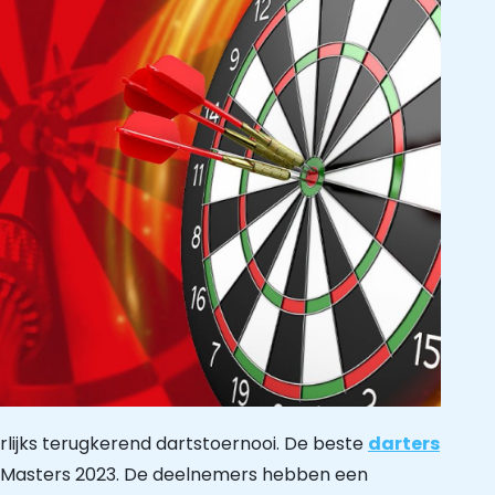
rlijks terugkerend dartstoernooi. De beste
darters
e Masters 2023. De deelnemers hebben een