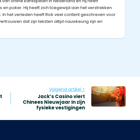
d van online kansspelen in Nederland en hij heeft
 en poker. Hij heeft zich toegewijd aan het verstrekken
. In het verleden heeft Rick veel content geschreven voor
rtrouwen dat zijn teksten altijd nauwkeurig zijn en
Volgend artikel >
t
Jack’s Casino viert
Chinees Nieuwjaar in zijn
fysieke vestigingen