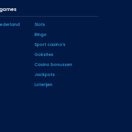
o games
Nederland
Slots
Bingo
Sport casino's
Goksites
Casino bonussen
Jackpots
Loterijen