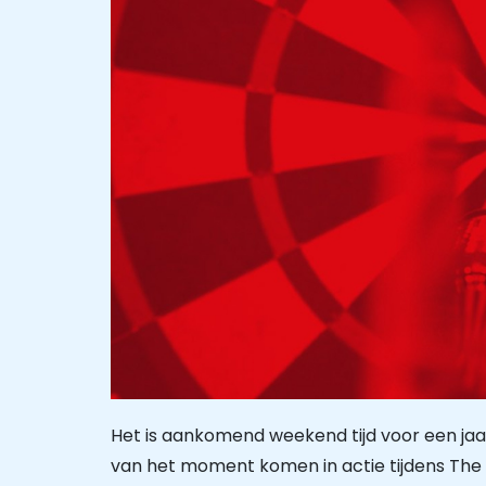
Het is aankomend weekend tijd voor een jaa
van het moment komen in actie tijdens Th