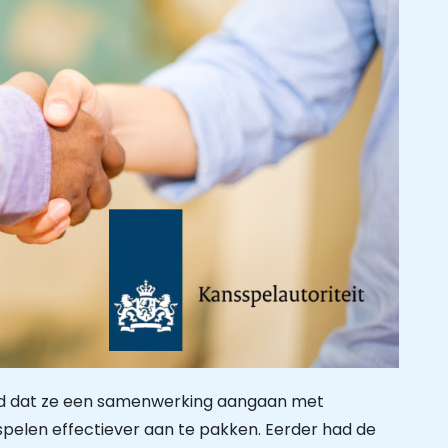
d dat ze een samenwerking aangaan met
spelen effectiever aan te pakken. Eerder had de