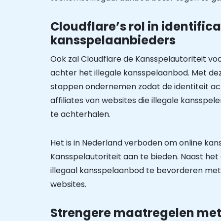
Cloudflare’s rol in identifica
kansspelaanbieders
Ook zal Cloudflare de Kansspelautoriteit vo
achter het illegale kansspelaanbod. Met de
stappen ondernemen zodat de identiteit ach
affiliates van websites die illegale kansspel
te achterhalen.
Het is in Nederland verboden om online ka
Kansspelautoriteit aan te bieden. Naast het
illegaal kansspelaanbod te bevorderen met 
websites.
Strengere maatregelen met 