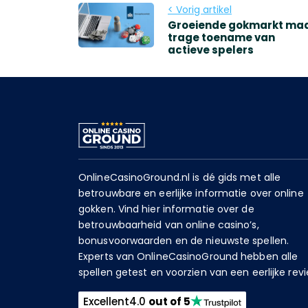
< Vorig artikel
Groeiende gokmarkt ma
trage toename van
actieve spelers
OnlineCasinoGround.nl is dé gids met alle
betrouwbare en eerlijke informatie over online
gokken. Vind hier informatie over de
betrouwbaarheid van online casino’s,
bonusvoorwaarden en de nieuwste spellen.
Experts van OnlineCasinoGround hebben alle
spellen getest en voorzien van een eerlijke revi
Excellent
4.0
out of 5