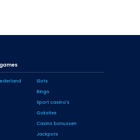
o games
Nederland
Slots
Bingo
Sport casino's
Goksites
Casino bonussen
Jackpots