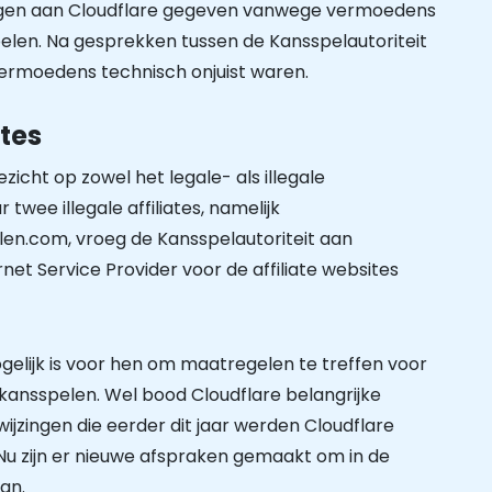
ingen aan Cloudflare gegeven vanwege vermoedens
spelen. Na gesprekken tussen de Kansspelautoriteit
vermoedens technisch onjuist waren.
ates
zicht op zowel het legale- als illegale
wee illegale affiliates, namelijk
en.com, vroeg de Kansspelautoriteit aan
net Service Provider voor de affiliate websites
ogelijk is voor hen om maatregelen te treffen voor
 kansspelen. Wel bood Cloudflare belangrijke
ijzingen die eerder dit jaar werden Cloudflare
 Nu zijn er nieuwe afspraken gemaakt om in de
an.