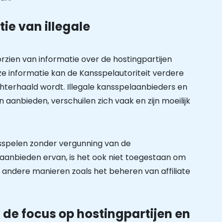
tie van illegale
orzien van informatie over de hostingpartijen
ze informatie kan de Kansspelautoriteit verdere
terhaald wordt. Illegale kansspelaanbieders en
en aanbieden, verschuilen zich vaak en zijn moeilijk
nsspelen zonder vergunning van de
 aanbieden ervan, is het ook niet toegestaan om
andere manieren zoals het beheren van affiliate
de focus op hostingpartijen en