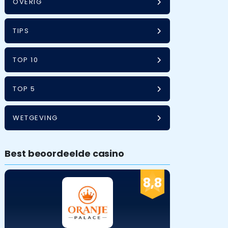
OVERIG
TIPS
TOP 10
TOP 5
WETGEVING
Best beoordeelde casino
8,8