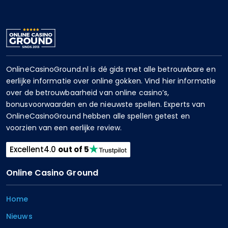
OnlineCasinoGround.nl is dé gids met alle betrouwbare en
eerlijke informatie over online gokken. Vind hier informatie
over de betrouwbaarheid van online casino’s,
bonusvoorwaarden en de nieuwste spellen. Experts van
OnlineCasinoGround hebben alle spellen getest en
voorzien van een eerlijke review.
Excellent
4.0
out of 5
Online Casino Ground
Home
Nieuws