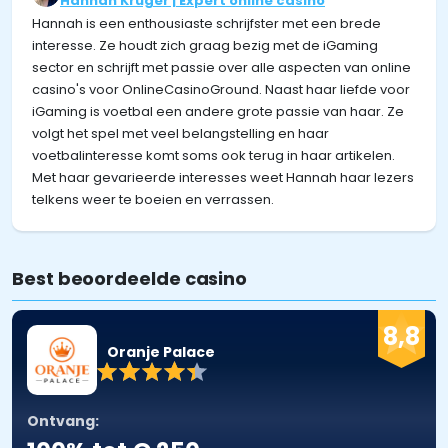
Hannah Kruger | Expert online casino
Hannah is een enthousiaste schrijfster met een brede
interesse. Ze houdt zich graag bezig met de iGaming
sector en schrijft met passie over alle aspecten van online
casino's voor OnlineCasinoGround. Naast haar liefde voor
iGaming is voetbal een andere grote passie van haar. Ze
volgt het spel met veel belangstelling en haar
voetbalinteresse komt soms ook terug in haar artikelen.
Met haar gevarieerde interesses weet Hannah haar lezers
telkens weer te boeien en verrassen.
Best beoordeelde casino
8,8
Oranje Palace
Ontvang: