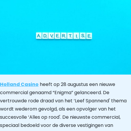
Holland Casino
heeft op 28 augustus een nieuwe
commercial genaamd “Enigma” gelanceerd. De
vertrouwde rode draad van het ‘Leef Spannend' thema
wordt wederom gevolgd, als een opvolger van het
succesvolle ‘Alles op rood'. De nieuwste commercial,
speciaal bedoeld voor de diverse vestigingen van