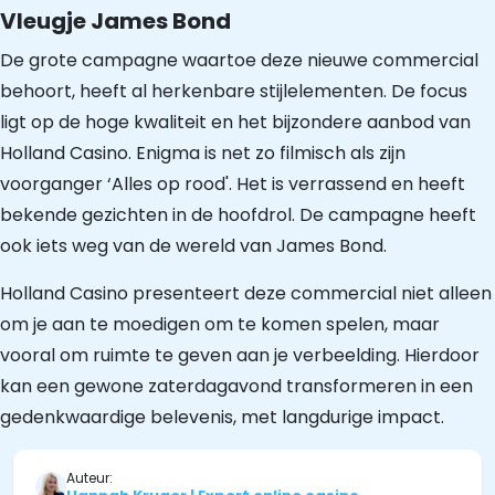
Vleugje James Bond
De grote campagne waartoe deze nieuwe commercial
behoort, heeft al herkenbare stijlelementen. De focus
ligt op de hoge kwaliteit en het bijzondere aanbod van
Holland Casino. Enigma is net zo filmisch als zijn
voorganger ‘Alles op rood'. Het is verrassend en heeft
bekende gezichten in de hoofdrol. De campagne heeft
ook iets weg van de wereld van James Bond.
Holland Casino presenteert deze commercial niet alleen
om je aan te moedigen om te komen spelen, maar
vooral om ruimte te geven aan je verbeelding. Hierdoor
kan een gewone zaterdagavond transformeren in een
gedenkwaardige belevenis, met langdurige impact.
Auteur: