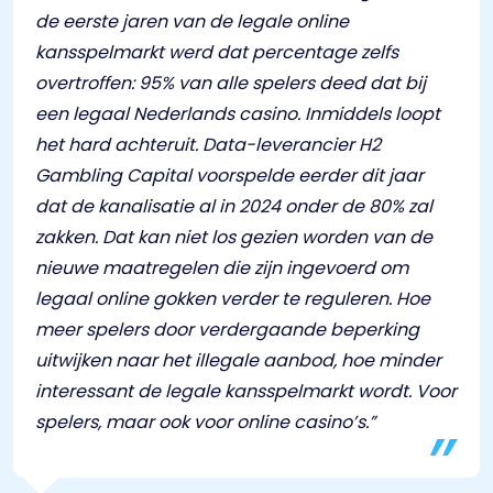
de eerste jaren van de legale online
kansspelmarkt werd dat percentage zelfs
overtroffen: 95% van alle spelers deed dat bij
een legaal Nederlands casino. Inmiddels loopt
het hard achteruit. Data-leverancier H2
Gambling Capital voorspelde eerder dit jaar
dat de kanalisatie al in 2024 onder de 80% zal
zakken. Dat kan niet los gezien worden van de
nieuwe maatregelen die zijn ingevoerd om
legaal online gokken verder te reguleren. Hoe
meer spelers door verdergaande beperking
uitwijken naar het illegale aanbod, hoe minder
interessant de legale kansspelmarkt wordt. Voor
spelers, maar ook voor online casino’s.”