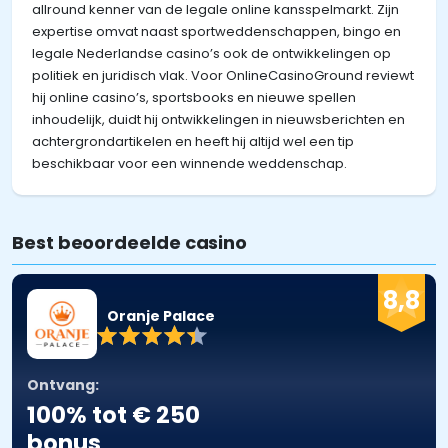
allround kenner van de legale online kansspelmarkt. Zijn
expertise omvat naast sportweddenschappen, bingo en
legale Nederlandse casino’s ook de ontwikkelingen op
politiek en juridisch vlak. Voor OnlineCasinoGround reviewt
hij online casino’s, sportsbooks en nieuwe spellen
inhoudelijk, duidt hij ontwikkelingen in nieuwsberichten en
achtergrondartikelen en heeft hij altijd wel een tip
beschikbaar voor een winnende weddenschap.
Best beoordeelde casino
8,8
Oranje Palace
Ontvang:
100% tot € 250
bonus