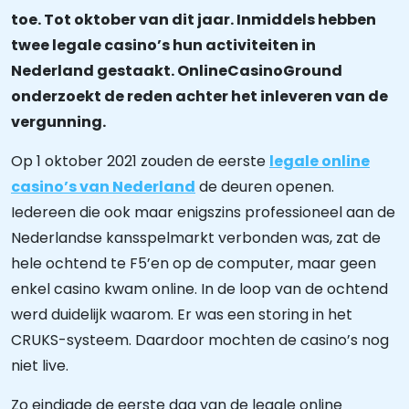
toe. Tot oktober van dit jaar. Inmiddels hebben
twee legale casino’s hun activiteiten in
Nederland gestaakt. OnlineCasinoGround
onderzoekt de reden achter het inleveren van de
vergunning.
Op 1 oktober 2021 zouden de eerste
legale online
casino’s van Nederland
de deuren openen.
Iedereen die ook maar enigszins professioneel aan de
Nederlandse kansspelmarkt verbonden was, zat de
hele ochtend te F5’en op de computer, maar geen
enkel casino kwam online. In de loop van de ochtend
werd duidelijk waarom. Er was een storing in het
CRUKS-systeem. Daardoor mochten de casino’s nog
niet live.
Zo eindigde de eerste dag van de legale online