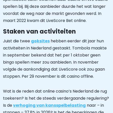
spellen bij. Bij deze aanbieder duurde het wat langer
voordat de weg naar de markt gevonden werd. In
maart 2022 kwam dit LiveScore Bet online.
Staken van activiteiten
Juist die twee
goksites
hebben eerder dit jaar hun
activiteiten in Nederland gestaakt. Tombola maakte
in september bekend dat het per 1 oktober geen
bingo spellen meer zou aanbieden. In november
volgde de aankondiging dat LiveScore ook zou gaan
stoppen. Per 29 november is dit casino offline.
Wat is de reden dat online casino’s Nederland de rug
toekeren? Is het de steeds verdergaande regulering?
Is de
verhoging van kansspelbelasting
naar – in
stappen – 37,8% in 2026? Is het de beperkingen die