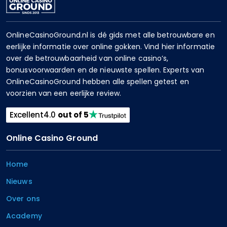
OnlineCasinoGround.nl is dé gids met alle betrouwbare en
eerlijke informatie over online gokken. Vind hier informatie
over de betrouwbaarheid van online casino’s,
bonusvoorwaarden en de nieuwste spellen. Experts van
OnlineCasinoGround hebben alle spellen getest en
voorzien van een eerlijke review.
Excellent
4.0
out of 5
Online Casino Ground
Home
Nieuws
Over ons
Academy