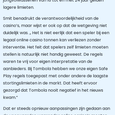
jongvolwassenen van 18 tot en met 24 jaar gelden
lagere limieten.
Smit benadrukt de verantwoordelijkheid van de
casino’s, maar wijst er ook op dat de wetgeving niet
duidelijk was. ,, Het is niet eerlijk dat een speler bij een
legaal online casino tonnen kan verliezen zonder
interventie. Het feit dat spelers zelf limieten moeten
stellen is natuurlijk niet handig geweest. De regels
waren te vrij voor eigen interpretatie van de
aanbieders. Bij Tombola hebben we onze eigen Safe
Play regels toegepast met onder andere de laagste
stortingslimieten in de markt. Dat heeft ervoor
gezorgd dat Tombola nooit negatief in het nieuws
kwam.”
Dat er steeds opnieuw aanpassingen zijn gedaan aan