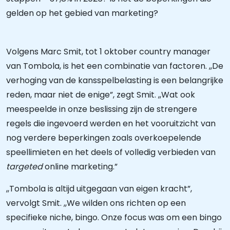
gelden op het gebied van marketing?
Volgens Marc Smit, tot 1 oktober country manager
van Tombola, is het een combinatie van factoren. ,,De
verhoging van de kansspelbelasting is een belangrijke
reden, maar niet de enige”, zegt Smit. ,,Wat ook
meespeelde in onze beslissing zijn de strengere
regels die ingevoerd werden en het vooruitzicht van
nog verdere beperkingen zoals overkoepelende
speellimieten en het deels of volledig verbieden van
targeted
online marketing.”
,,Tombola is altijd uitgegaan van eigen kracht”,
vervolgt Smit. ,,We wilden ons richten op een
specifieke niche, bingo. Onze focus was om een bingo