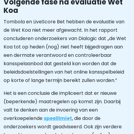
Volgende fase na evaluatie Wet
Koa
Tombola en LiveScore Bet hebben de evaluatie van
de Wet Koa niet meer afgewacht. In het rapport
concluderen onderzoekers van Dialogic dat ,,de Wet
Koa tot op heden (nog) niet heeft bijgedra­gen aan
een dermate verant­woord en contro­leer­baar
kansspe­laan­bod dat gesteld kan worden dat de
beleids­doel­stel­lin­gen van het online kansspel­be­leid
op korte of lange termijn bereikt zullen worden.”
Het is een conclusie die impliceert dat er nieuwe
(beperkende) maatregelen op komst zijn. Daarbij
valt te denken aan de invoering van een
overkoepelende
speellimiet
, die door de
onderzoekers wordt geadviseerd. Ook zijn verdere