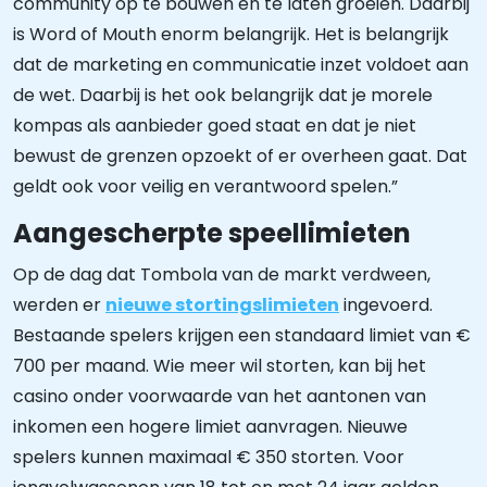
community op te bouwen en te laten groeien. Daarbij
is Word of Mouth enorm belangrijk. Het is belangrijk
dat de marketing en communicatie inzet voldoet aan
de wet. Daarbij is het ook belangrijk dat je morele
kompas als aanbieder goed staat en dat je niet
bewust de grenzen opzoekt of er overheen gaat. Dat
geldt ook voor veilig en verantwoord spelen.”
Aangescherpte speellimieten
Op de dag dat Tombola van de markt verdween,
werden er
nieuwe stortingslimieten
ingevoerd.
Bestaande spelers krijgen een standaard limiet van €
700 per maand. Wie meer wil storten, kan bij het
casino onder voorwaarde van het aantonen van
inkomen een hogere limiet aanvragen. Nieuwe
spelers kunnen maximaal € 350 storten. Voor