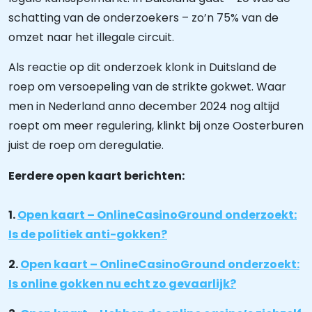
schatting van de onderzoekers – zo’n 75% van de
omzet naar het illegale circuit.
Als reactie op dit onderzoek klonk in Duitsland de
roep om versoepeling van de strikte gokwet. Waar
men in Nederland anno december 2024 nog altijd
roept om meer regulering, klinkt bij onze Oosterburen
juist de roep om deregulatie.
Eerdere open kaart berichten:
1.
Open kaart – OnlineCasinoGround onderzoekt:
Is de politiek anti-gokken?
2.
Open kaart – OnlineCasinoGround onderzoekt:
Is online gokken nu echt zo gevaarlijk?