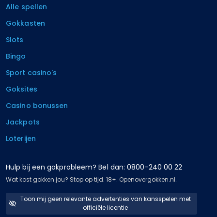
Alle spellen
Gokkasten
Slots
Bingo
Sport casino's
Goksites
Casino bonussen
Jackpots
Loterijen
Hulp bij een gokprobleem? Bel dan: 0800-240 00 22
Wat kost gokken jou? Stop op tijd. 18+. Openovergokken.nl.
Toon mij geen relevante advertenties van kansspelen met
officiële licentie