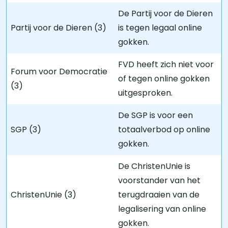
De Partij voor de Dieren
Partij voor de Dieren (3)
is tegen legaal online
gokken.
FVD heeft zich niet voor
Forum voor Democratie
of tegen online gokken
(3)
uitgesproken.
De SGP is voor een
SGP (3)
totaalverbod op online
gokken.
De ChristenUnie is
voorstander van het
ChristenUnie (3)
terugdraaien van de
legalisering van online
gokken.