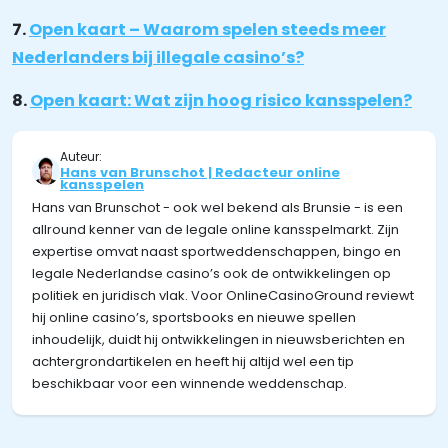
7.
Open kaart – Waarom spelen steeds meer
Nederlanders bij illegale casino’s?
8.
Open kaart: Wat zijn hoog risico kansspelen?
Auteur:
Hans van Brunschot | Redacteur online
kansspelen
Hans van Brunschot - ook wel bekend als Brunsie - is een
allround kenner van de legale online kansspelmarkt. Zijn
expertise omvat naast sportweddenschappen, bingo en
legale Nederlandse casino’s ook de ontwikkelingen op
politiek en juridisch vlak. Voor OnlineCasinoGround reviewt
hij online casino’s, sportsbooks en nieuwe spellen
inhoudelijk, duidt hij ontwikkelingen in nieuwsberichten en
achtergrondartikelen en heeft hij altijd wel een tip
beschikbaar voor een winnende weddenschap.