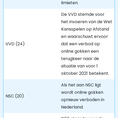
limieten.
De VVD stemde voor
het invoeren van de Wet
Kansspelen op Afstand
en waarschuwt ervoor
VVD (24)
dat een verbod op
online gokken een
terugkeer naar de
situatie van voor 1
oktober 2021 betekent.
Als het aan NSC ligt
wordt online gokken
NSC (20)
opnieuw verboden in
Nederland.