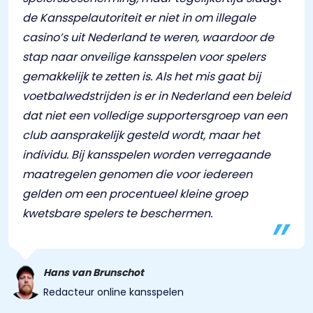
de Kansspelautoriteit er niet in om illegale
casino’s uit Nederland te weren, waardoor de
stap naar onveilige kansspelen voor spelers
gemakkelijk te zetten is. Als het mis gaat bij
voetbalwedstrijden is er in Nederland een beleid
dat niet een volledige supportersgroep van een
club aansprakelijk gesteld wordt, maar het
individu. Bij kansspelen worden verregaande
maatregelen genomen die voor iedereen
gelden om een procentueel kleine groep
kwetsbare spelers te beschermen.
Hans van Brunschot
Redacteur online kansspelen