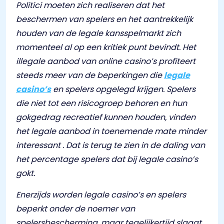
Politici moeten zich realiseren dat het
beschermen van spelers en het aantrekkelijk
houden van de legale kansspelmarkt zich
momenteel al op een kritiek punt bevindt. Het
illegale aanbod van online casino’s profiteert
steeds meer van de beperkingen die
legale
casino’s
en spelers opgelegd krijgen. Spelers
die niet tot een risicogroep behoren en hun
gokgedrag recreatief kunnen houden, vinden
het legale aanbod in toenemende mate minder
interessant . Dat is terug te zien in de daling van
het percentage spelers dat bij legale casino’s
gokt.
Enerzijds worden legale casino’s en spelers
beperkt onder de noemer van
spelersbescherming, maar tegelijkertijd slaagt