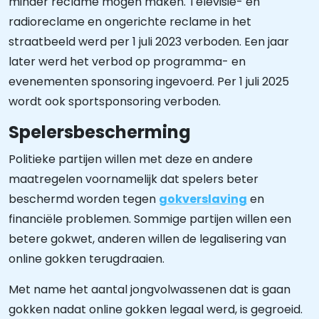
minder reclame mogen maken. Televisie- en
radioreclame en ongerichte reclame in het
straatbeeld werd per 1 juli 2023 verboden. Een jaar
later werd het verbod op programma- en
evenementen sponsoring ingevoerd. Per 1 juli 2025
wordt ook sportsponsoring verboden.
Spelersbescherming
Politieke partijen willen met deze en andere
maatregelen voornamelijk dat spelers beter
beschermd worden tegen
gokverslaving
en
financiële problemen. Sommige partijen willen een
betere gokwet, anderen willen de legalisering van
online gokken terugdraaien.
Met name het aantal jongvolwassenen dat is gaan
gokken nadat online gokken legaal werd, is gegroeid.