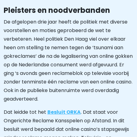
Pleisters en noodverbanden
De afgelopen drie jaar heeft de politiek met diverse
voorstellen en moties geprobeerd de wet te
verbeteren. Heel politiek Den Haag viel over elkaar
heen om stelling te nemen tegen de ‘tsunami aan
gokreclames’ die na de legalisering van online gokken
op de Nederlandse consument werd afgevuurd. Er
ging ‘s avonds geen reclameblok op televisie voorbij
zonder tenminste één reclame van een online casino.
Ook in de publieke buitenruimte werd overdadig
geadverteerd.
Dat leidde tot het
Besluit ORKA
. Dat staat voor
Ongerichte Reclame Kansspelen op Afstand. In dit
besluit werd bepaald dat online casino’s stapsgewijs