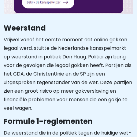
Weerstand
Vrijwel vanaf het eerste moment dat online gokken
legaal werd, stuitte de Nederlandse kansspelmarkt
op weerstand in politiek Den Haag. Politici zijn bang
voor de gevolgen die legaal gokken heeft. Partijen als
het CDA, de ChristenUnie en de SP zijn een
uitgesproken tegenstander van de wet. Deze partijen
zien een groot risico op meer gokverslaving en
financiële problemen voor mensen die een gokje te
veel wagen.
Formule 1-reglementen
De weerstand die in de politiek tegen de huidige wet-