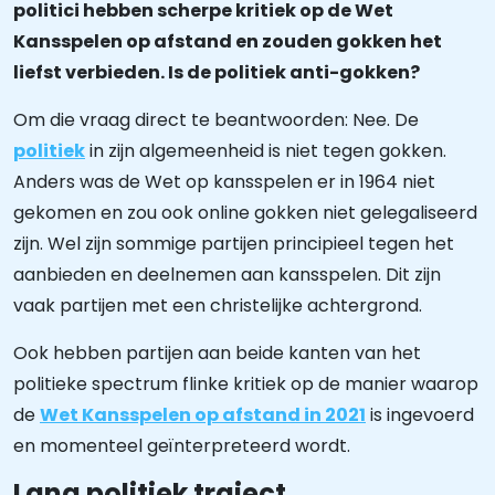
politici hebben scherpe kritiek op de Wet
Kansspelen op afstand en zouden gokken het
liefst verbieden. Is de politiek anti-gokken?
Om die vraag direct te beantwoorden: Nee. De
politiek
in zijn algemeenheid is niet tegen gokken.
Anders was de Wet op kansspelen er in 1964 niet
gekomen en zou ook online gokken niet gelegaliseerd
zijn. Wel zijn sommige partijen principieel tegen het
aanbieden en deelnemen aan kansspelen. Dit zijn
vaak partijen met een christelijke achtergrond.
Ook hebben partijen aan beide kanten van het
politieke spectrum flinke kritiek op de manier waarop
de
Wet Kansspelen op afstand in 2021
is ingevoerd
en momenteel geïnterpreteerd wordt.
Lang politiek traject