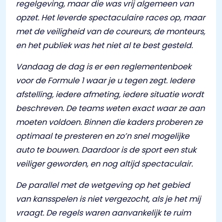
regelgeving, maar die was vrij algemeen van
opzet. Het leverde spectaculaire races op, maar
met de veiligheid van de coureurs, de monteurs,
en het publiek was het niet al te best gesteld.
Vandaag de dag is er een reglementenboek
voor de Formule 1 waar je u tegen zegt. Iedere
afstelling, iedere afmeting, iedere situatie wordt
beschreven. De teams weten exact waar ze aan
moeten voldoen. Binnen die kaders proberen ze
optimaal te presteren en zo’n snel mogelijke
auto te bouwen. Daardoor is de sport een stuk
veiliger geworden, en nog altijd spectaculair.
De parallel met de wetgeving op het gebied
van kansspelen is niet vergezocht, als je het mij
vraagt. De regels waren aanvankelijk te ruim