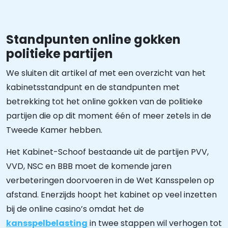
Standpunten online gokken
politieke partijen
We sluiten dit artikel af met een overzicht van het
kabinetsstandpunt en de standpunten met
betrekking tot het online gokken van de politieke
partijen die op dit moment één of meer zetels in de
Tweede Kamer hebben.
Het Kabinet-Schoof bestaande uit de partijen PVV,
VVD, NSC en BBB moet de komende jaren
verbeteringen doorvoeren in de Wet Kansspelen op
afstand. Enerzijds hoopt het kabinet op veel inzetten
bij de online casino’s omdat het de
kansspelbelasting
in twee stappen wil verhogen tot