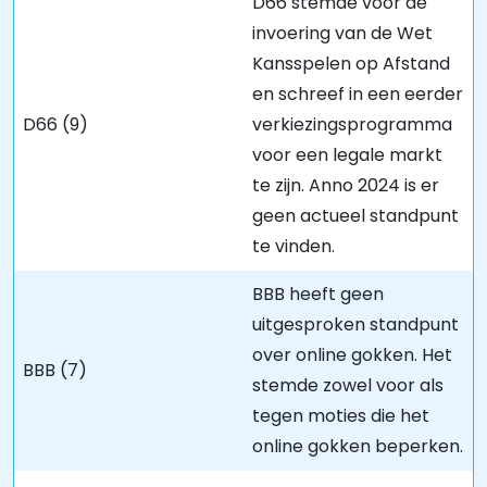
D66 stemde voor de
invoering van de Wet
Kansspelen op Afstand
en schreef in een eerder
D66 (9)
verkiezingsprogramma
voor een legale markt
te zijn. Anno 2024 is er
geen actueel standpunt
te vinden.
BBB heeft geen
uitgesproken standpunt
over online gokken. Het
BBB (7)
stemde zowel voor als
tegen moties die het
online gokken beperken.