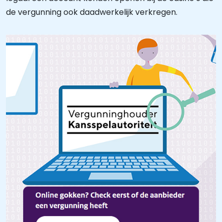
de vergunning ook daadwerkelijk verkregen.