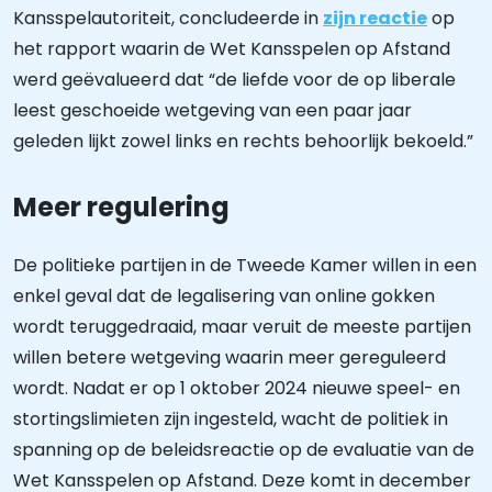
Kansspelautoriteit, concludeerde in
zijn reactie
op
het rapport waarin de Wet Kansspelen op Afstand
werd geëvalueerd dat “de liefde voor de op liberale
leest geschoeide wetgeving van een paar jaar
geleden lijkt zowel links en rechts behoorlijk bekoeld.”
Meer regulering
De politieke partijen in de Tweede Kamer willen in een
enkel geval dat de legalisering van online gokken
wordt teruggedraaid, maar veruit de meeste partijen
willen betere wetgeving waarin meer gereguleerd
wordt. Nadat er op 1 oktober 2024 nieuwe speel- en
stortingslimieten zijn ingesteld, wacht de politiek in
spanning op de beleidsreactie op de evaluatie van de
Wet Kansspelen op Afstand. Deze komt in december