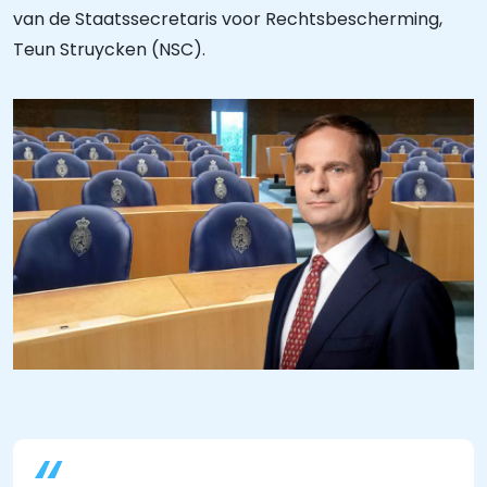
van de Staatssecretaris voor Rechtsbescherming,
Teun Struycken (NSC).