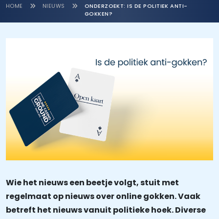
HOME
NIEUWS
ONDERZOEKT: IS DE POLITIEK ANTI-
GOKKEN?
Wie het nieuws een beetje volgt, stuit met
regelmaat op nieuws over online gokken. Vaak
betreft het nieuws vanuit politieke hoek. Diverse