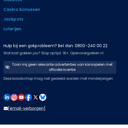
Casino bonussen
Jackpots
Loterijen
Hulp bij een gokprobleem? Bel dan: 0800-240 00 22
Wat kost gokken jou? Stop op tijd. 18+. Openovergokken.nl.
Toon mij geen relevante advertenties van kansspelen met
officiële licentie
Deze boodschap mag niet gedeeld worden met minderjarigen
[email-verborgen]