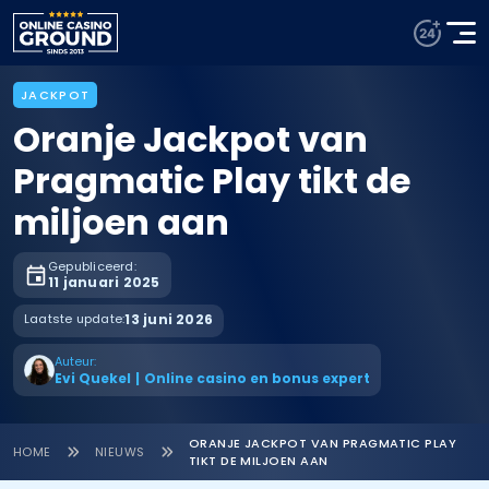
JACKPOT
Oranje Jackpot van
Pragmatic Play tikt de
miljoen aan
Gepubliceerd:
11 januari 2025
Laatste update:
13 juni 2026
Auteur:
Evi Quekel
|
Online casino en bonus expert
ORANJE JACKPOT VAN PRAGMATIC PLAY
HOME
NIEUWS
TIKT DE MILJOEN AAN