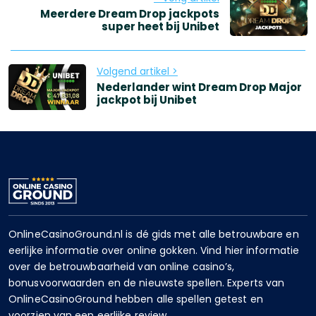
Meerdere Dream Drop jackpots
super heet bij Unibet
Volgend artikel >
Nederlander wint Dream Drop Major
jackpot bij Unibet
OnlineCasinoGround.nl is dé gids met alle betrouwbare en
eerlijke informatie over online gokken. Vind hier informatie
over de betrouwbaarheid van online casino’s,
bonusvoorwaarden en de nieuwste spellen. Experts van
OnlineCasinoGround hebben alle spellen getest en
voorzien van een eerlijke review.