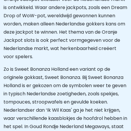
is ontwikkeld. Waar andere jackpots, zoals een Dream
Drop of WoW-pot, wereldwijd gewonnen kunnen
worden, maken alleen Nederlandse gokkers kans om
deze jackpot te winnen. Het thema van de Oranje
Jackpot slots is ook perfect vormgegeven voor de
Nederlandse markt, wat herkenbaarheid creëert
voor spelers.
Zo is Sweet Bonanza Holland een variant op de
originele gokkast, Sweet Bonanza. Bij Sweet Bonanza
Holland is er gekozen om de symbolen weer te geven
in typisch Nederlandse zoetigheden, zoals spekjes,
tompouces, stroopwafels en gevulde koeken.
Nederlandser dan ‘Ik Wil Kaas' ga je het niet krijgen,
waar verschillende kaasblokjes de hoofdrol hebben in
het spel. In Goud Rondje Nederland Megaways, staat