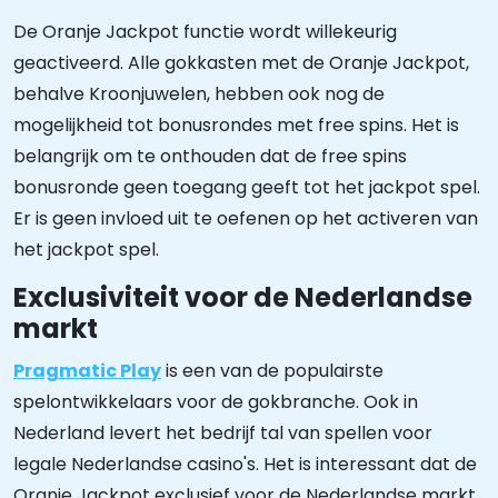
De Oranje Jackpot functie wordt willekeurig
geactiveerd. Alle gokkasten met de Oranje Jackpot,
behalve Kroonjuwelen, hebben ook nog de
mogelijkheid tot bonusrondes met free spins. Het is
belangrijk om te onthouden dat de free spins
bonusronde geen toegang geeft tot het jackpot spel.
Er is geen invloed uit te oefenen op het activeren van
het jackpot spel.
Exclusiviteit voor de Nederlandse
markt
Pragmatic Play
is een van de populairste
spelontwikkelaars voor de gokbranche. Ook in
Nederland levert het bedrijf tal van spellen voor
legale Nederlandse casino's. Het is interessant dat de
Oranje Jackpot exclusief voor de Nederlandse markt