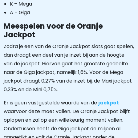
K – Mega
A – Giga
Meespelen voor de Oranje
Jackpot
Zodra je een van de Oranje Jackpot slots gaat spelen,
dan draagt een deel van je inzet bij aan de hoogte
van de jackpot. Hiervan gaat het grootste gedeelte
naar de Giga jackpot, namelijk 1,6%. Voor de Mega
jackpot draagt 0,27% van de inzet bij, de Maxi jackpot
0,23% en de Mini 0,75%.
Er is geen vastgestelde waarde van de
jackpot
waarvoor deze moet vallen. De Oranje Jackpot blijft
oplopen en zal op een willekeurig moment vallen.
Ondertussen heeft de Giga jackpot de miljoen al
aangetikt en valt de Oranje Jackpot onder de