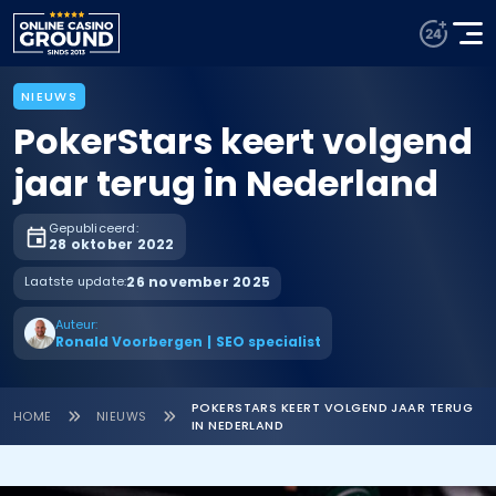
NIEUWS
PokerStars keert volgend
jaar terug in Nederland
Gepubliceerd:
28 oktober 2022
Laatste update:
26 november 2025
Auteur:
Ronald Voorbergen
|
SEO specialist
POKERSTARS KEERT VOLGEND JAAR TERUG
HOME
NIEUWS
IN NEDERLAND