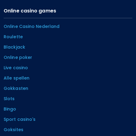
Online casino games
Online Casino Nederland
Roulette
Blackjack
Online poker
Live casino
Alle spellen
Gokkasten
Slots
Bingo
Sport casino's
Goksites