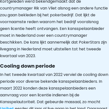
Kortgeleden werd bekendgemaakt dat de
countrymanager Rik van Vliet alsnog een andere functie
zou gaan bekleden bij het pokerbedrijf. Dat lijkt de
voornaamste reden waarom het bedrijf vooralsnog
geen licentie heeft ontvangen. Een kansspelaanbieder
moet in Nederland over een countrymanager
beschikken. De kans lijkt aannemelijk dat PokerStars zijn
livegang in Nederland moet uitstellen tot het tweede
kwartaal van 2023.
Cooling down periode
In het tweede kwartaal van 2022 verviel de cooling down
periode voor diverse bekende kansspelaanbieders. In
maart 2022 konden deze kansspelaanbieders een
aanvraag voor een licentie indienen bij de
Kansspelautoriteit. Dat gebeurde massaal, zo mocht
Unibet
eerder dit jaar al live gaan in het land. Daarnaast