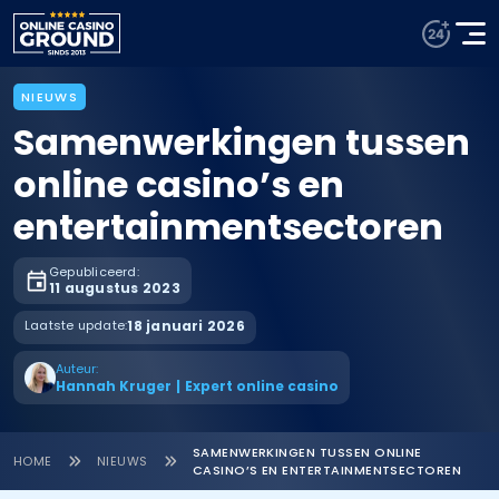
NIEUWS
Samenwerkingen tussen
online casino’s en
entertainmentsectoren
Gepubliceerd:
11 augustus 2023
Laatste update:
18 januari 2026
Auteur:
Hannah Kruger
|
Expert online casino
SAMENWERKINGEN TUSSEN ONLINE
HOME
NIEUWS
CASINO’S EN ENTERTAINMENTSECTOREN