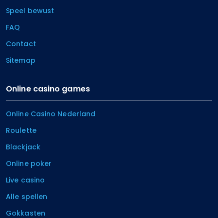
Speel bewust
FAQ
Contact
Sitemap
Online casino games
Online Casino Nederland
Roulette
Blackjack
Online poker
Live casino
Alle spellen
Gokkasten