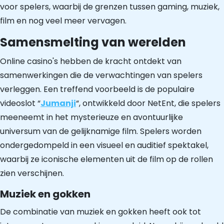
voor spelers, waarbij de grenzen tussen gaming, muziek,
film en nog veel meer vervagen.
Samensmelting van werelden
Online casino's hebben de kracht ontdekt van
samenwerkingen die de verwachtingen van spelers
verleggen. Een treffend voorbeeld is de populaire
videoslot “
Jumanji
“, ontwikkeld door NetEnt, die spelers
meeneemt in het mysterieuze en avontuurlijke
universum van de gelijknamige film. Spelers worden
ondergedompeld in een visueel en auditief spektakel,
waarbij ze iconische elementen uit de film op de rollen
zien verschijnen.
Muziek en gokken
De combinatie van muziek en gokken heeft ook tot