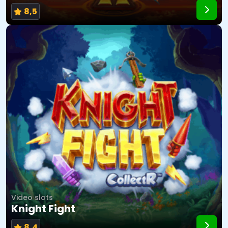
8,5
Video slots
Knight Fight
8,4