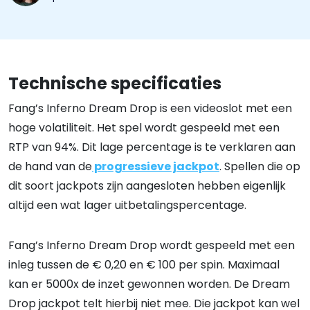
Technische specificaties
Fang’s Inferno Dream Drop is een videoslot met een
hoge volatiliteit. Het spel wordt gespeeld met een
RTP van 94%. Dit lage percentage is te verklaren aan
de hand van de
progressieve jackpot
. Spellen die op
dit soort jackpots zijn aangesloten hebben eigenlijk
altijd een wat lager uitbetalingspercentage.
Fang’s Inferno Dream Drop wordt gespeeld met een
inleg tussen de € 0,20 en € 100 per spin. Maximaal
kan er 5000x de inzet gewonnen worden. De Dream
Drop jackpot telt hierbij niet mee. Die jackpot kan wel