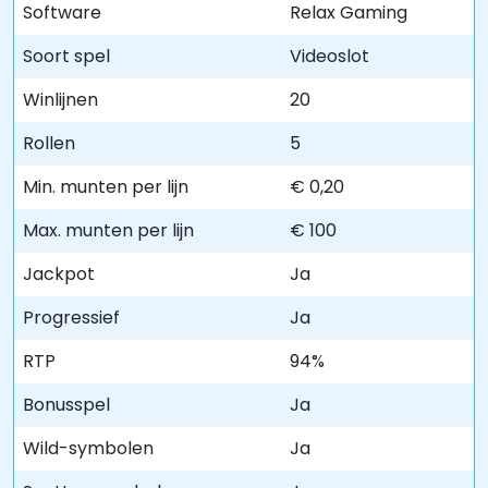
Software
Relax Gaming
Soort spel
Videoslot
Winlijnen
20
Rollen
5
Min. munten per lijn
€ 0,20
Max. munten per lijn
€ 100
Jackpot
Ja
Progressief
Ja
RTP
94%
Bonusspel
Ja
Wild-symbolen
Ja