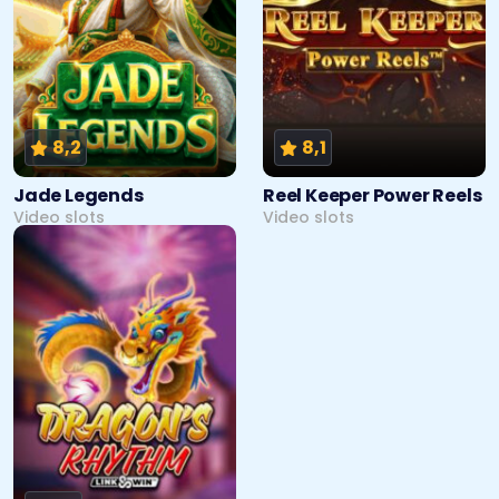
8,2
8,1
Jade Legends
Reel Keeper Power Reels
Video slots
Video slots