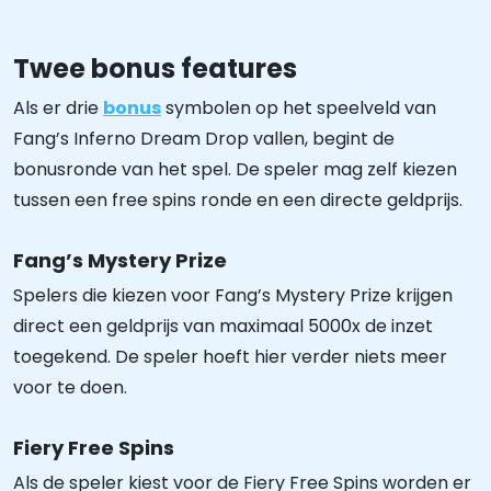
Twee bonus features
Als er drie
bonus
symbolen op het speelveld van
Fang’s Inferno Dream Drop vallen, begint de
bonusronde van het spel. De speler mag zelf kiezen
tussen een free spins ronde en een directe geldprijs.
Fang’s Mystery Prize
Spelers die kiezen voor Fang’s Mystery Prize krijgen
direct een geldprijs van maximaal 5000x de inzet
toegekend. De speler hoeft hier verder niets meer
voor te doen.
Fiery Free Spins
Als de speler kiest voor de Fiery Free Spins worden er