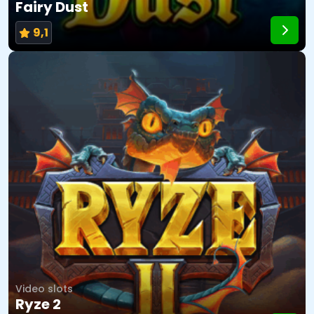
Fairy Dust
9,1
Video slots
Ryze 2