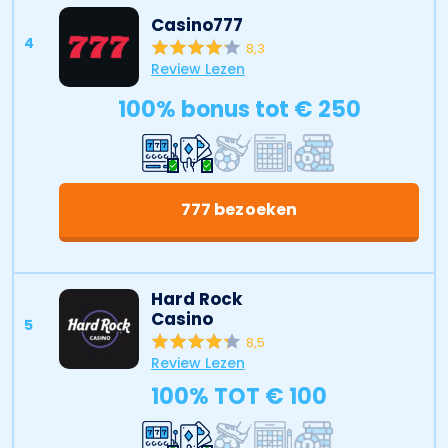
Casino777
4
8,3
Review Lezen
100% bonus tot € 250
777 bezoeken
Hard Rock
Casino
5
8,5
Review Lezen
100% TOT € 100