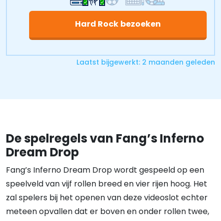
Hard Rock bezoeken
Laatst bijgewerkt: 2 maanden geleden
De spelregels van Fang’s Inferno
Dream Drop
Fang’s Inferno Dream Drop wordt gespeeld op een
speelveld van vijf rollen breed en vier rijen hoog. Het
zal spelers bij het openen van deze videoslot echter
meteen opvallen dat er boven en onder rollen twee,