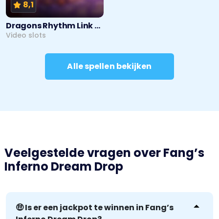
8,1
Dragons Rhythm Link & Win
Video slots
Alle spellen bekijken
Veelgestelde vragen over
Fang’s
Inferno Dream Drop
🤑 Is er een jackpot te winnen in Fang’s