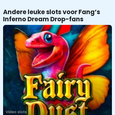
Andere leuke slots voor
Fang’s
Inferno Dream Drop
-fans
Video slots