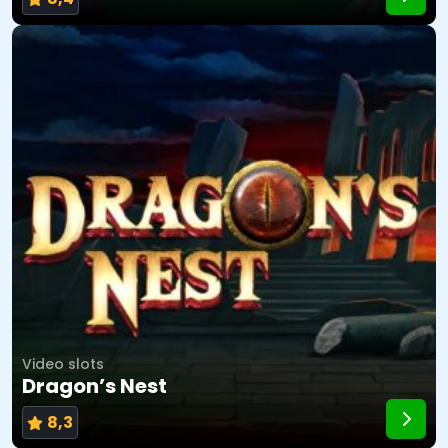
Video slots
Dragon’s Nest
8,3