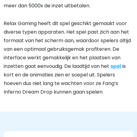
meer dan 5000x de inzet uitbetalen.
Relax Gaming heeft dit spel geschikt gemaakt voor
diverse typen apparaten. Het spel past zich aan het
formaat van het scherm aan, waardoor spelers altijd
van een optimaal gebruiksgemak profiteren. De
interface werkt gemakkelijk en het plaatsen van
inzetten gaat eenvoudig. De laadtijd van het
spel
is
kort en de animaties zien er soepel uit. Spelers
hoeven dus niet lang te wachten voor ze Fang’s
Inferno Dream Drop kunnen gaan spelen.