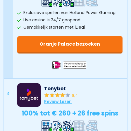
Exclusieve spellen van Holland Power Gaming
Live casino is 24/7 geopend
Gemakkelijk storten met iDeal
Oranje Palace bezoeken
Tonybet
2
8,4
Review Lezen
100% tot € 260 + 26 free spins