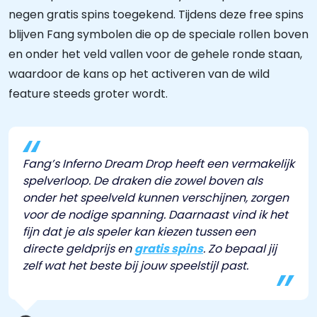
negen gratis spins toegekend. Tijdens deze free spins
blijven Fang symbolen die op de speciale rollen boven
en onder het veld vallen voor de gehele ronde staan,
waardoor de kans op het activeren van de wild
feature steeds groter wordt.
Fang’s Inferno Dream Drop heeft een vermakelijk
spelverloop. De draken die zowel boven als
onder het speelveld kunnen verschijnen, zorgen
voor de nodige spanning. Daarnaast vind ik het
fijn dat je als speler kan kiezen tussen een
directe geldprijs en
gratis spins
. Zo bepaal jij
zelf wat het beste bij jouw speelstijl past.