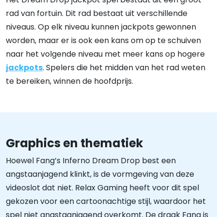
rad van fortuin. Dit rad bestaat uit verschillende
niveaus. Op elk niveau kunnen jackpots gewonnen
worden, maar er is ook een kans om op te schuiven
naar het volgende niveau met meer kans op hogere
jackpots
. Spelers die het midden van het rad weten
te bereiken, winnen de hoofdprijs.
Graphics en thematiek
Hoewel Fang’s Inferno Dream Drop best een
angstaanjagend klinkt, is de vormgeving van deze
videoslot dat niet. Relax Gaming heeft voor dit spel
gekozen voor een cartoonachtige stijl, waardoor het
spel niet angstaanjagend overkomt. De draak Fang is