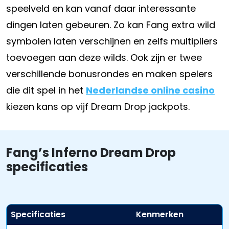
speelveld en kan vanaf daar interessante
dingen laten gebeuren. Zo kan Fang extra wild
symbolen laten verschijnen en zelfs multipliers
toevoegen aan deze wilds. Ook zijn er twee
verschillende bonusrondes en maken spelers
die dit spel in het
Nederlandse online casino
kiezen kans op vijf Dream Drop jackpots.
Fang’s Inferno Dream Drop
specificaties
Specificaties
Kenmerken