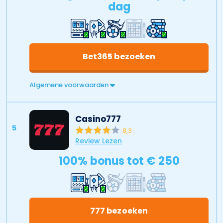
dag
Bet365 bezoeken
Algemene voorwaarden
Casino777
5
8,3
Review Lezen
100% bonus tot € 250
777 bezoeken