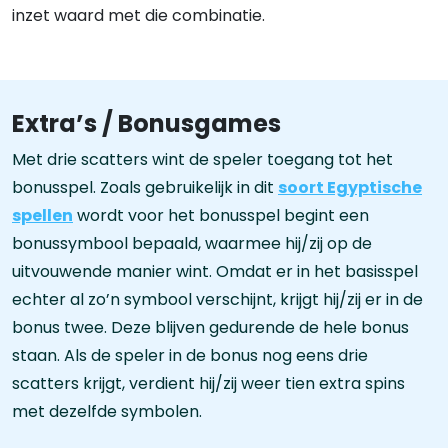
inzet waard met die combinatie.
Extra’s / Bonusgames
Met drie scatters wint de speler toegang tot het
bonusspel. Zoals gebruikelijk in dit
soort Egyptische
spellen
wordt voor het bonusspel begint een
bonussymbool bepaald, waarmee hij/zij op de
uitvouwende manier wint. Omdat er in het basisspel
echter al zo’n symbool verschijnt, krijgt hij/zij er in de
bonus twee. Deze blijven gedurende de hele bonus
staan. Als de speler in de bonus nog eens drie
scatters krijgt, verdient hij/zij weer tien extra spins
met dezelfde symbolen.