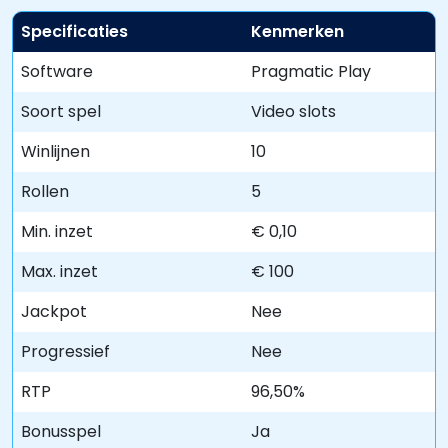
Specificaties
Kenmerken
Software
Pragmatic Play
Soort spel
Video slots
Winlijnen
10
Rollen
5
Min. inzet
€ 0,10
Max. inzet
€ 100
Jackpot
Nee
Progressief
Nee
RTP
96,50%
Bonusspel
Ja