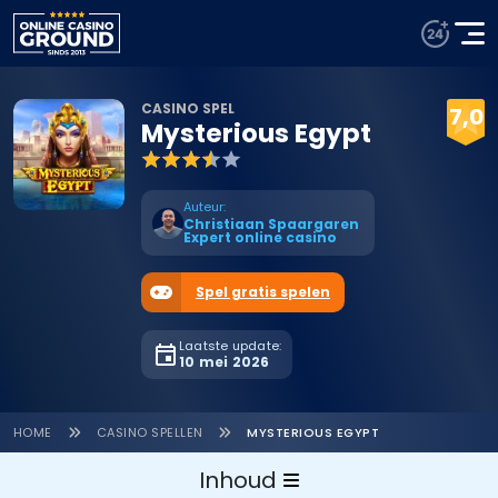
CASINO SPEL
7,0
Mysterious Egypt
ORANJE PALACE
Bezoek Oranje
100% tot € 250
Palace
bonus
Auteur:
Christiaan Spaargaren
Expert online casino
Spel gratis spelen
Laatste update:
10 mei 2026
HOME
CASINO SPELLEN
MYSTERIOUS EGYPT
Inhoud