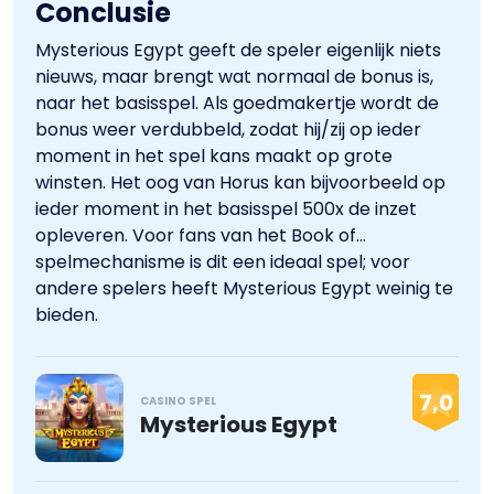
Conclusie
Mysterious Egypt geeft de speler eigenlijk niets
nieuws, maar brengt wat normaal de bonus is,
naar het basisspel. Als goedmakertje wordt de
bonus weer verdubbeld, zodat hij/zij op ieder
moment in het spel kans maakt op grote
winsten. Het oog van Horus kan bijvoorbeeld op
ieder moment in het basisspel 500x de inzet
opleveren. Voor fans van het Book of…
spelmechanisme is dit een ideaal spel; voor
andere spelers heeft Mysterious Egypt weinig te
bieden.
7,0
CASINO SPEL
Mysterious Egypt