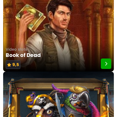
Video slots
Book of Dead
9,5