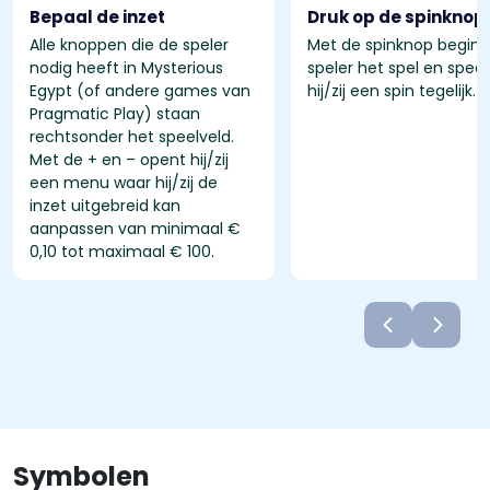
Bepaal de inzet
Druk op de spinknop
Alle knoppen die de speler
Met de spinknop begint
nodig heeft in Mysterious
speler het spel en speel
Egypt (of andere games van
hij/zij een spin tegelijk.
Pragmatic Play) staan
rechtsonder het speelveld.
Met de + en – opent hij/zij
een menu waar hij/zij de
inzet uitgebreid kan
aanpassen van minimaal €
0,10 tot maximaal € 100.
Symbolen