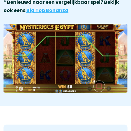
* Benieuwd naar een vergelijkbaar spel? Bekijk
ook eens
Big Top Bonanza