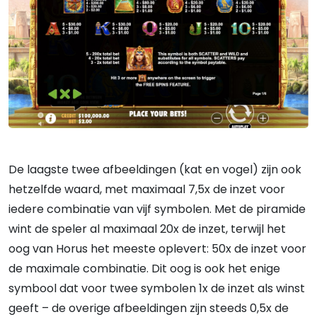
De laagste twee afbeeldingen (kat en vogel) zijn ook
hetzelfde waard, met maximaal 7,5x de inzet voor
iedere combinatie van vijf symbolen. Met de piramide
wint de speler al maximaal 20x de inzet, terwijl het
oog van Horus het meeste oplevert: 50x de inzet voor
de maximale combinatie. Dit oog is ook het enige
symbool dat voor twee symbolen 1x de inzet als winst
geeft – de overige afbeeldingen zijn steeds 0,5x de