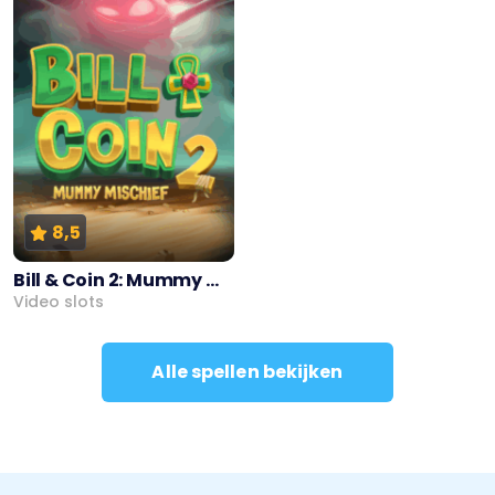
8,5
Bill & Coin 2: Mummy Mischief
Video slots
Alle spellen bekijken