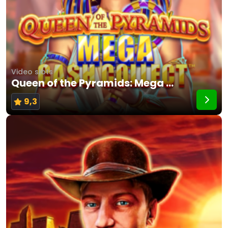
Video slots
Queen of the Pyramids: Mega Cash Collect
9,3