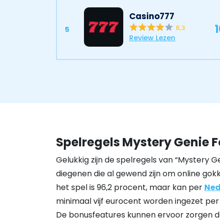
Casino777
8,3
5
Review Lezen
Spelregels Mystery Genie F
Gelukkig zijn de spelregels van “Mystery Ge
diegenen die al gewend zijn om online gokka
het spel is 96,2 procent, maar kan per
Ned
minimaal vijf eurocent worden ingezet per 
De bonusfeatures kunnen ervoor zorgen da