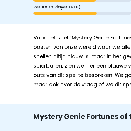
Return to Player (RTP)
Voor het spel “Mystery Genie Fortun
oosten van onze wereld waar we allerl
spellen altijd blauw is, maar in het g
spierballen, zien we hier een blauwe 
outs van dit spel te bespreken. We g
maar ook over de vraag of we dit sp
Mystery Genie Fortunes of 