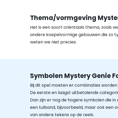
Thema/vormgeving Mystery
Het is een soort oriëntaals thema, zoals 
andere koepelvormige gebouwen die zo typ
weten we niet precies.
Symbolen Mystery Genie Fo
Bij dit spel moeten er combinaties worden 
De eerste en laagst uitbetalende categorie 
Dan zijn er nog de hogere symbolen die i
een tulband, bijvoorbeeld, maar ook een o
van andere tekens op de reels.