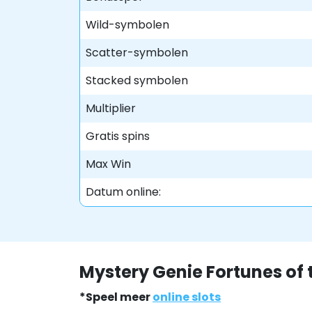
Wild-symbolen
Scatter-symbolen
Stacked symbolen
Multiplier
Gratis spins
Max Win
Datum online:
Mystery Genie Fortunes of 
*Speel meer
online slots