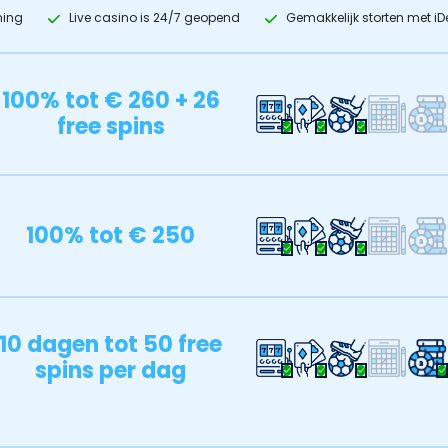
ming
Live casino is 24/7 geopend
Gemakkelijk storten met iD
100% tot € 260 + 26
free spins
100% tot € 250
10 dagen tot 50 free
spins per dag