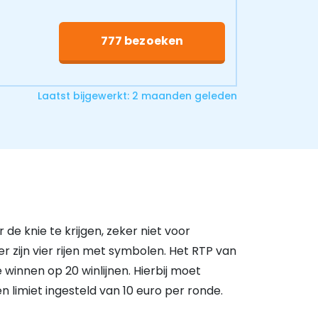
777 bezoeken
Laatst bijgewerkt: 2 maanden geleden
de knie te krijgen, zeker niet voor
er zijn vier rijen met symbolen. Het RTP van
e winnen op 20 winlijnen. Hierbij moet
 limiet ingesteld van 10 euro per ronde.