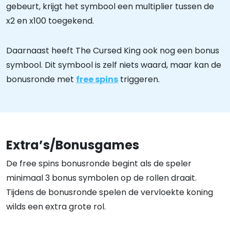
gebeurt, krijgt het symbool een multiplier tussen de
x2 en x100 toegekend.
Daarnaast heeft The Cursed King ook nog een bonus
symbool. Dit symbool is zelf niets waard, maar kan de
bonusronde met
free spins
triggeren.
Extra’s/Bonusgames
De free spins bonusronde begint als de speler
minimaal 3 bonus symbolen op de rollen draait.
Tijdens de bonusronde spelen de vervloekte koning
wilds een extra grote rol.