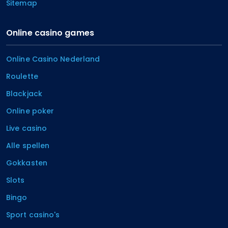
Sitemap
Online casino games
Online Casino Nederland
Roulette
Blackjack
Online poker
Live casino
Alle spellen
Gokkasten
Slots
Bingo
Sport casino's