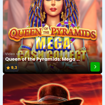
Video slots
Queen of the Pyramids: Mega Cash Collect
9,3