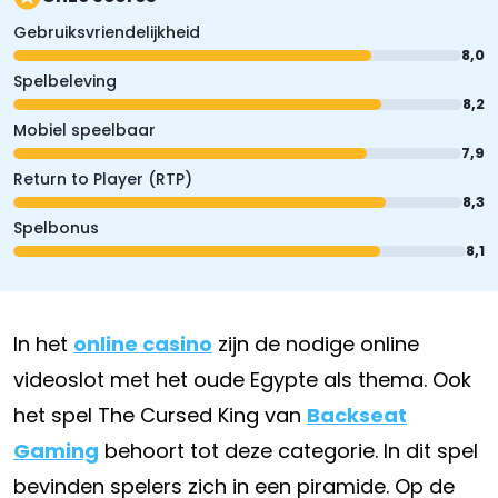
Gebruiksvriendelijkheid
8,0
Spelbeleving
8,2
Mobiel speelbaar
7,9
Return to Player (RTP)
8,3
Spelbonus
8,1
In het
online casino
zijn de nodige online
videoslot met het oude Egypte als thema. Ook
het spel The Cursed King van
Backseat
Gaming
behoort tot deze categorie. In dit spel
bevinden spelers zich in een piramide. Op de