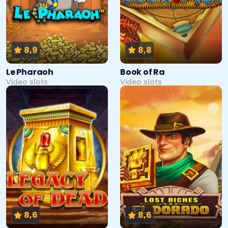
8,9
8,8
Le Pharaoh
Book of Ra
Video slots
Video slots
8,6
8,6