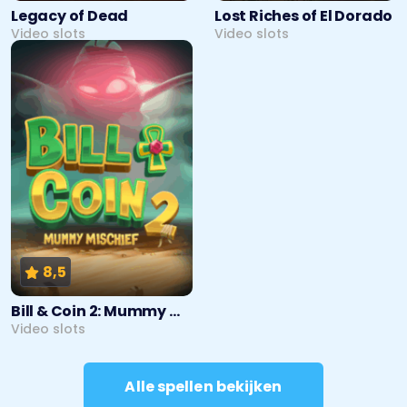
Legacy of Dead
Lost Riches of El Dorado
Video slots
Video slots
8,5
Bill & Coin 2: Mummy Mischief
Video slots
Alle spellen bekijken