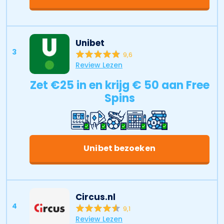
Unibet
3
9,6
Review Lezen
Zet €25 in en krijg € 50 aan Free
Spins
Unibet bezoeken
Circus.nl
4
9,1
Review Lezen