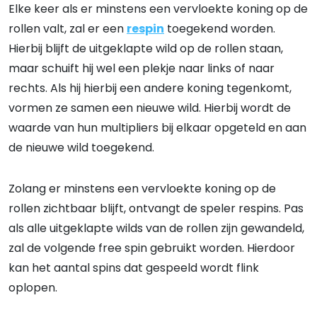
Elke keer als er minstens een vervloekte koning op de
rollen valt, zal er een
respin
toegekend worden.
Hierbij blijft de uitgeklapte wild op de rollen staan,
maar schuift hij wel een plekje naar links of naar
rechts. Als hij hierbij een andere koning tegenkomt,
vormen ze samen een nieuwe wild. Hierbij wordt de
waarde van hun multipliers bij elkaar opgeteld en aan
de nieuwe wild toegekend.
Zolang er minstens een vervloekte koning op de
rollen zichtbaar blijft, ontvangt de speler respins. Pas
als alle uitgeklapte wilds van de rollen zijn gewandeld,
zal de volgende free spin gebruikt worden. Hierdoor
kan het aantal spins dat gespeeld wordt flink
oplopen.