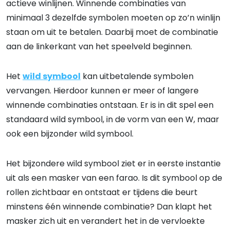
actieve winlijnen. Winnende combinaties van
minimaal 3 dezelfde symbolen moeten op zo’n winlijn
staan om uit te betalen. Daarbij moet de combinatie
aan de linkerkant van het speelveld beginnen.
Het
wild symbool
kan uitbetalende symbolen
vervangen. Hierdoor kunnen er meer of langere
winnende combinaties ontstaan. Er is in dit spel een
standaard wild symbool, in de vorm van een W, maar
ook een bijzonder wild symbool.
Het bijzondere wild symbool ziet er in eerste instantie
uit als een masker van een farao. Is dit symbool op de
rollen zichtbaar en ontstaat er tijdens die beurt
minstens één winnende combinatie? Dan klapt het
masker zich uit en verandert het in de vervloekte