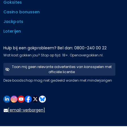
Goksites
Casino bonussen
Jackpots
Loterijen
Hulp bij een gokprobleem? Bel dan: 0800-240 00 22
Wat kost gokken jou? Stop op tijd. 18+. Openovergokken.nl.
Toon mij geen relevante advertenties van kansspelen met
officiële licentie
Deze boodschap mag niet gedeeld worden met minderjarigen
[email-verborgen]