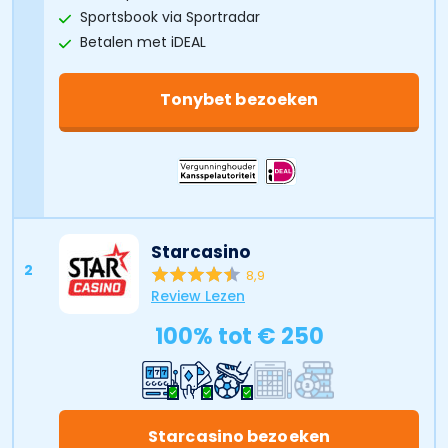
Sportsbook via Sportradar
Betalen met iDEAL
Tonybet bezoeken
Starcasino
2
8,9
Review Lezen
100% tot € 250
Starcasino bezoeken