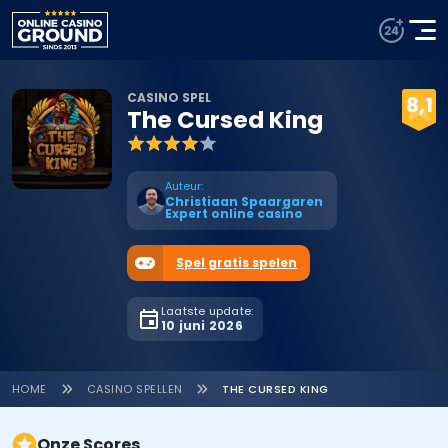
TONYBET
Bezoek
100% tot € 260 + 26
CASINO SPEL
8,1
Tonybet
free spins
The Cursed King
Auteur:
Christiaan Spaargaren
Expert online casino
Spel gratis spelen
Laatste update:
10 juni 2026
HOME
CASINO SPELLEN
THE CURSED KING
Onze Scores