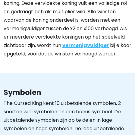
koning. Deze vervloekte koning vult een volledige rol
en gedraagt zich als multiplier wild. Alle winsten
waarvan de koning onderdeel is, worden met een
vermenigvuldiger tussen de x2 en x100 verhoogd. Als
er meerdere vervloekte koningen op het speelveld
zichtbaar zijn, wordt hun
vermenigvuldiger
bij elkaar
opgeteld, voordat de winsten verhoogd worden.
Symbolen
The Cursed King kent 10 uitbetalende symbolen, 2
soorten wild symbolen en een bonus symbool. De
uitbetalende symbolen zijn op te delen in lage
symbolen en hoge symbolen. De laag uitbetalende