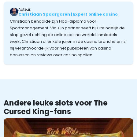
Auteur:
Christiaan Spaargaren | Expert online casino
Christiaan behaalde zijn Hbo-diploma voor
Sportmanagement. Via zijn partner heeft hij uiteindelijk de
stap gezet richting de online casino wereld. Inmiddels
werkt Christiaan al enkele jaren in de casino branche en is
hij verantwoordelijk voor het publiceren van casino
bonussen en reviews over casino spellen.
Andere leuke slots voor The
Cursed King-fans