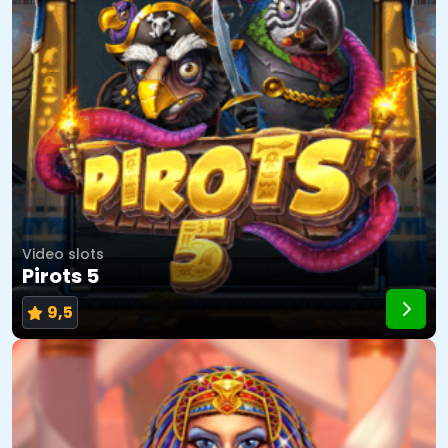
Video slots
Pirots 5
9,5