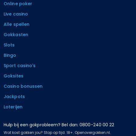
Online poker
Live casino
Alle spellen
Gokkasten
Slots
Bingo
Sport casino's
Goksites
Casino bonussen
Jackpots
Loterijen
Hulp bij een gokprobleem? Bel dan: 0800-240 00 22
Wat kost gokken jou? Stop op tijd. 18+. Openovergokken.nl.