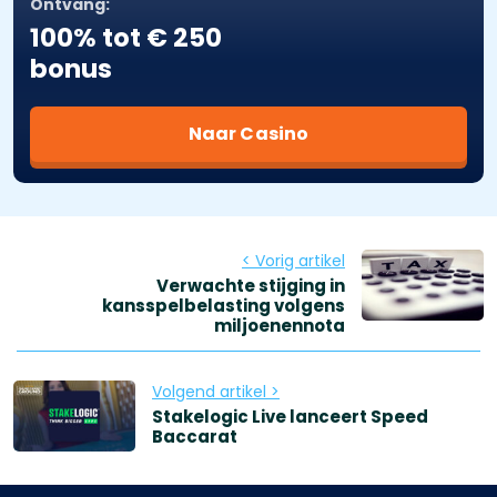
Ontvang:
100% tot € 250
bonus
Naar Casino
< Vorig artikel
Verwachte stijging in
kansspelbelasting volgens
miljoenennota
Volgend artikel >
Stakelogic Live lanceert Speed
Baccarat