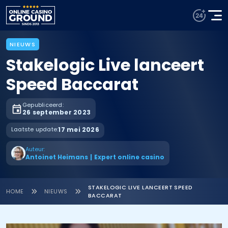
NIEUWS
Stakelogic Live lanceert
Speed Baccarat
Gepubliceerd:
26 september 2023
Laatste update:
17 mei 2026
Auteur:
Antoinet Heimans
|
Expert online casino
STAKELOGIC LIVE LANCEERT SPEED
HOME
NIEUWS
BACCARAT