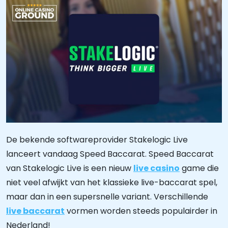
De bekende softwareprovider Stakelogic Live
lanceert vandaag Speed Baccarat. Speed Baccarat
van Stakelogic Live is een nieuw
live casino
game die
niet veel afwijkt van het klassieke live-baccarat spel,
maar dan in een supersnelle variant. Verschillende
live baccarat
vormen worden steeds populairder in
Nederland!