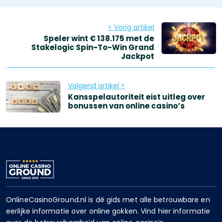
< Vorig artikel
Speler wint € 138.175 met de
Stakelogic Spin-To-Win Grand
Jackpot
Volgend artikel >
Kansspelautoriteit eist uitleg over
bonussen van online casino’s
OnlineCasinoGround.nl is dé gids met alle betrouwbare en
eerlijke informatie over online gokken. Vind hier informatie