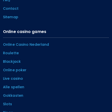
FAQ
Contact
Sitemap
Online casino games
Online Casino Nederland
Roulette
Blackjack
Online poker
Live casino
Alle spellen
Gokkasten
Slots