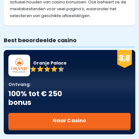
actueel houden van casino bonussen. Ook beheert ze de
mediabestanden voor veel pagina’s, waaronder het
selecteren van geschikte afbeeldingen.
Best beoordeelde casino
8,8
Oranje Palace
Ontvang:
100% tot € 250
bonus
Naar Casino