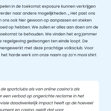
pelen in de toekomst exposure kunnen verkrijgen
al verder naar andere mogelijkheden. ,, Het past ons
ullen ons ook hier gewoon op aanpassen en steken
loed op hebben. We zullen er alles aan doen om de
 toekomst te behouden. We vinden het erg jammer
 regelgeving gedwongen ten einde loopt. De
amengewerkt met deze prachtige volksclub. Voor
p het harde werk om onze naam op zo’n mooi shirt
de sportclubs als van online casino’s als
r een verbod op ongerichte reclame in het
evisie daadwerkelijk impact heeft op de hoeveel
ment en casino, geldt dat voor