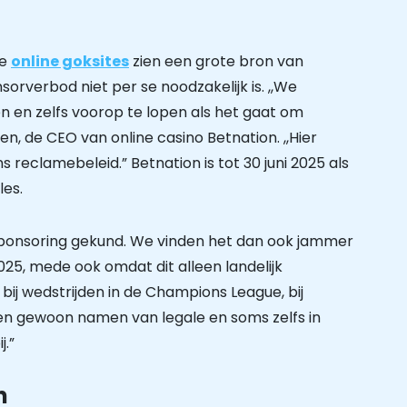
De
online goksites
zien een grote bron van
rverbod niet per se noodzakelijk is. ,,We
n en zelfs voorop te lopen als het gaat om
en, de CEO van online casino Betnation. ,,Hier
reclamebeleid.” Betnation is tot 30 juni 2025 als
les.
rtsponsoring gekund. We vinden het dan ook jammer
025, mede ook omdat dit alleen landelijk
e bij wedstrijden in de Champions League, bij
nen gewoon namen van legale en soms zelfs in
j.”
n