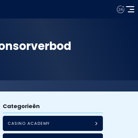
ponsorverbod
Categorieën
CASINO ACADEMY