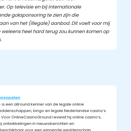
. Op televisie en bij internationale
de goksponsoring te zien zijn die
an van het (illegale) aanbod. Dit voelt voor mij
 weleens heel hard terug zou kunnen komen op
.
kansspelen
 is een allround kenner van de legale online
tweddenschappen, bingo en legale Nederlandse casino’s
k. Voor OnlineCasinoGround reviewt hij online casino’s,
ij ontwikkelingen in nieuwsberichten en
 tip beschikbaar voor een winnende weddenschap.