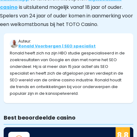
casino
is uitsluitend mogelijk vanaf 18 jaar of ouder.
Spelers van 24 jaar of ouder komen in aanmerking voor
een welkomstbonus bij het TOTO Casino.
Auteur:
Ronald Voorbergen | SEO specialist
Ronald heeft zich na zijn HBO studie gespecialiseerd in de
zoekresultaten van Google en dan met name het SEO
onderdeel. Hij is al meer dan 15 jaar actief als SEO
specialist en heeft zich de afgelopen jaren verdiept in de
SEO wereld van de online casino industrie. Ronald houdt
de trends en ontwikkelingen bij voor onderwerpen die
populair zijn in de kansspelwereld.
Best beoordeelde casino
8,8