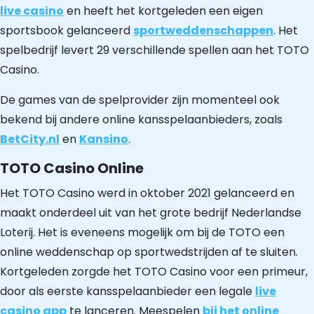
live casino
en heeft het kortgeleden een eigen
sportsbook gelanceerd
sportweddenschappen
. Het
spelbedrijf levert 29 verschillende spellen aan het TOTO
Casino.
De games van de spelprovider zijn momenteel ook
bekend bij andere online kansspelaanbieders, zoals
BetCity.nl
en
Kansino
.
TOTO Casino Online
Het TOTO Casino werd in oktober 2021 gelanceerd en
maakt onderdeel uit van het grote bedrijf Nederlandse
Loterij. Het is eveneens mogelijk om bij de TOTO een
online weddenschap op sportwedstrijden af te sluiten.
Kortgeleden zorgde het TOTO Casino voor een primeur,
door als eerste kansspelaanbieder een legale
live
casino app
te lanceren. Meespelen
bij het online