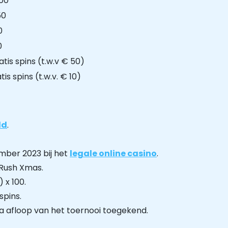
00
50
0
0
atis spins (t.w.v € 50)
tis spins (t.w.v. € 10)
ld
.
mber 2023 bij het
legale online casino
.
Rush Xmas.
 x 100.
spins.
 afloop van het toernooi toegekend.