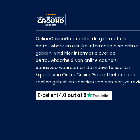
OnlineCasinoGround.nl is dé gids met alle
betrouwbare en eerlijke informatie over online
gokken. Vind hier informatie over de
betrouwbaarheid van online casino’s,
bonusvoorwaarden en de nieuwste spellen.
Experts van OnlineCasinoGround hebben alle
spellen getest en voorzien van een eerlijke revi
Excellent
4.0
out of 5