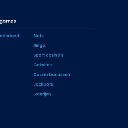
o games
Nederland
Slots
Bingo
Sport casino's
Goksites
Casino bonussen
Jackpots
Loterijen