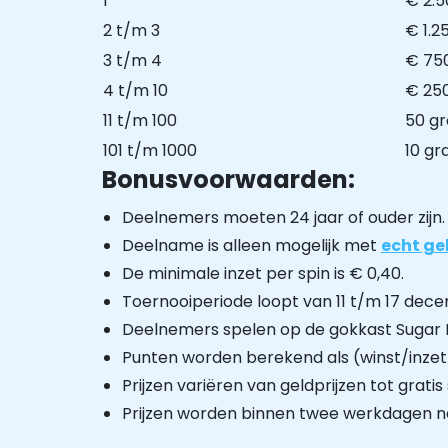
1
€ 2.5
2 t/m 3
€ 1.2
3 t/m 4
€ 75
4 t/m 10
€ 25
11 t/m 100
50 gr
101 t/m 1000
10 gra
Bonusvoorwaarden:
Deelnemers moeten 24 jaar of ouder zijn.
Deelname is alleen mogelijk met
echt ge
De minimale inzet per spin is € 0,40.
Toernooiperiode loopt van 11 t/m 17 dece
Deelnemers spelen op de gokkast Sugar 
Punten worden berekend als (winst/inzet)
Prijzen variëren van geldprijzen tot gratis 
Prijzen worden binnen twee werkdagen na