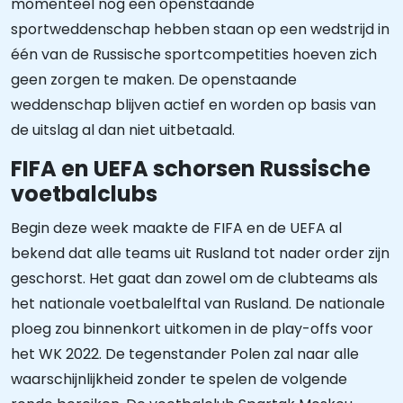
momenteel nog een openstaande
sportweddenschap hebben staan op een wedstrijd in
één van de Russische sportcompetities hoeven zich
geen zorgen te maken. De openstaande
weddenschap blijven actief en worden op basis van
de uitslag al dan niet uitbetaald.
FIFA en UEFA schorsen Russische
voetbalclubs
Begin deze week maakte de FIFA en de UEFA al
bekend dat alle teams uit Rusland tot nader order zijn
geschorst. Het gaat dan zowel om de clubteams als
het nationale voetbalelftal van Rusland. De nationale
ploeg zou binnenkort uitkomen in de play-offs voor
het WK 2022. De tegenstander Polen zal naar alle
waarschijnlijkheid zonder te spelen de volgende