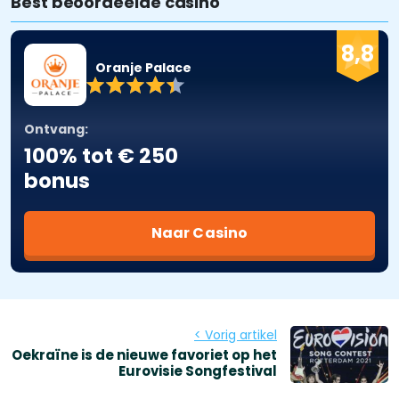
Best beoordeelde casino
8,8
Oranje Palace
Ontvang:
100% tot € 250
bonus
Naar Casino
< Vorig artikel
Oekraïne is de nieuwe favoriet op het
Eurovisie Songfestival