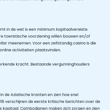
t in de wet is een minimum kapitaalvereiste.
re toeristische voorziening willen bouwen en/of
llar meenemen. Voor een zelfstandig casino is die
online activiteiten plaatsvinden.
werkende kracht. Bestaande vergunninghouders
in de Aziatische kranten en zien hoe snel
8 verschijnen de eerste kritische berichten over de
 kapitaal. Cambodjanen maken zich zorgen en zien