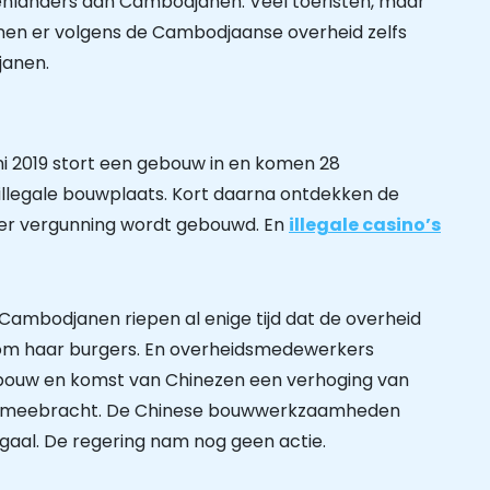
uitenlanders dan Cambodjanen. Veel toeristen, maar
nen er volgens de Cambodjaanse overheid zelfs
janen.
uni 2019 stort een gebouw in en komen 28
illegale bouwplaats. Kort daarna ontdekken de
er vergunning wordt gebouwd. En
illegale casino’s
Cambodjanen riepen al enige tijd dat de overheid
om haar burgers. En overheidsmedewerkers
e bouw en komst van Chinezen een verhoging van
ich meebracht. De Chinese bouwwerkzaamheden
egaal. De regering nam nog geen actie.