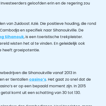
. Investeerders geloofden erin en de regering zou
van Zuidoost Azië. Die positieve houding, die rond
 Cambodja en specifiek naar Sihanoukville. De
ng Sihanouk
, is een toeristische trekpleister.
eld wisten het al te vinden. En geleidelijk ook
 heeft groeipotentie.
wbedrijven die Sihanoukville vanaf 2013 in
en er tientallen
casino’s
. Het gaat zo snel dat de
asino’s er op een bepaald moment zijn. In 2015
getal komt uit een schatting van 30 tot 130.