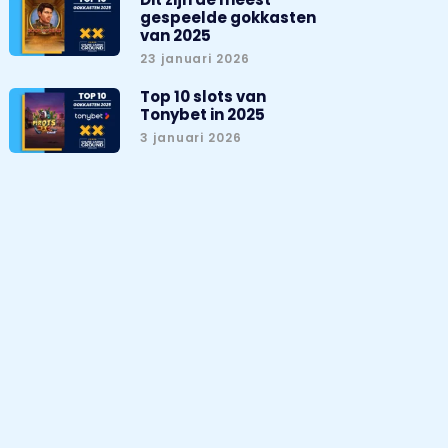
gespeelde gokkasten
van 2025
23 januari 2026
Top 10 slots van
Tonybet in 2025
3 januari 2026