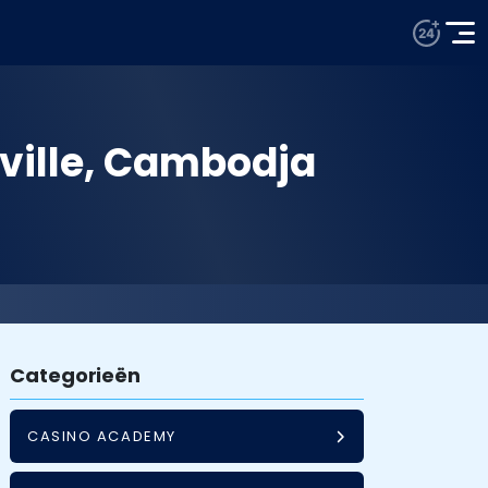
kville, Cambodja
Categorieën
CASINO ACADEMY