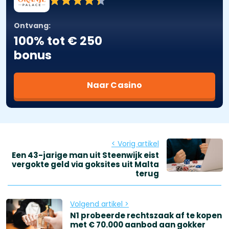
Ontvang:
100% tot € 250
bonus
Naar Casino
< Vorig artikel
Een 43-jarige man uit Steenwijk eist
vergokte geld via goksites uit Malta
terug
Volgend artikel >
N1 probeerde rechtszaak af te kopen
met € 70.000 aanbod aan gokker