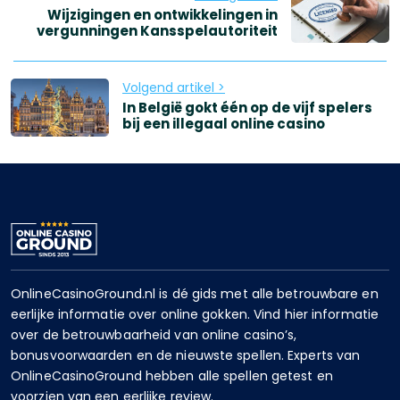
Wijzigingen en ontwikkelingen in
vergunningen Kansspelautoriteit
Volgend artikel >
In België gokt één op de vijf spelers
bij een illegaal online casino
OnlineCasinoGround.nl is dé gids met alle betrouwbare en
eerlijke informatie over online gokken. Vind hier informatie
over de betrouwbaarheid van online casino’s,
bonusvoorwaarden en de nieuwste spellen. Experts van
OnlineCasinoGround hebben alle spellen getest en
voorzien van een eerlijke review.