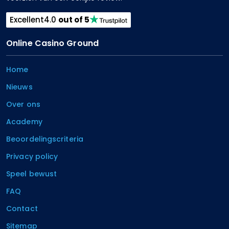
Excellent
4.0
out of 5
Online Casino Ground
Home
Nieuws
Over ons
Academy
Beoordelingscriteria
Privacy policy
Speel bewust
FAQ
Contact
Sitemap