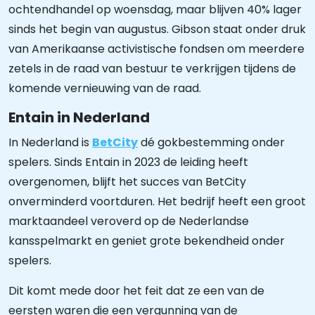
ochtendhandel op woensdag, maar blijven 40% lager
sinds het begin van augustus. Gibson staat onder druk
van Amerikaanse activistische fondsen om meerdere
zetels in de raad van bestuur te verkrijgen tijdens de
komende vernieuwing van de raad.
Entain in Nederland
In Nederland is
BetCity
dé gokbestemming onder
spelers. Sinds Entain in 2023 de leiding heeft
overgenomen, blijft het succes van BetCity
onverminderd voortduren. Het bedrijf heeft een groot
marktaandeel veroverd op de Nederlandse
kansspelmarkt en geniet grote bekendheid onder
spelers.
Dit komt mede door het feit dat ze een van de
eersten waren die een vergunning van de