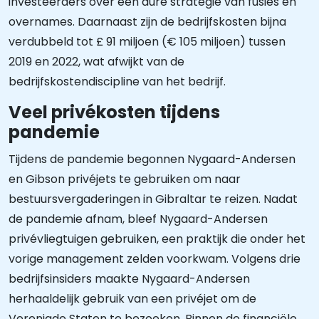
investeerders over een dure strategie van fusies en
overnames. Daarnaast zijn de bedrijfskosten bijna
verdubbeld tot £ 91 miljoen (€ 105 miljoen) tussen
2019 en 2022, wat afwijkt van de
bedrijfskostendiscipline van het bedrijf.
Veel privékosten tijdens
pandemie
Tijdens de pandemie begonnen Nygaard-Andersen
en Gibson privéjets te gebruiken om naar
bestuursvergaderingen in Gibraltar te reizen. Nadat
de pandemie afnam, bleef Nygaard-Andersen
privévliegtuigen gebruiken, een praktijk die onder het
vorige management zelden voorkwam. Volgens drie
bedrijfsinsiders maakte Nygaard-Andersen
herhaaldelijk gebruik van een privéjet om de
Verenigde Staten te bezoeken. Binnen de financiële