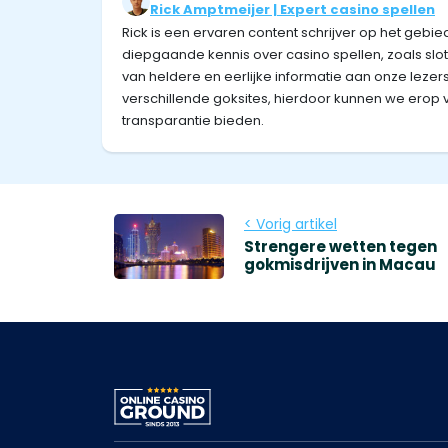
Rick Amptmeijer | Expert casino spellen
Rick is een ervaren content schrijver op het gebie
diepgaande kennis over casino spellen, zoals slots
van heldere en eerlijke informatie aan onze lezers
verschillende goksites, hierdoor kunnen we erop ve
transparantie bieden.
< Vorig artikel
Strengere wetten tegen
gokmisdrijven in Macau