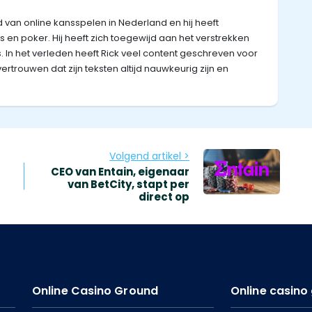
d van online kansspelen in Nederland en hij heeft
 en poker. Hij heeft zich toegewijd aan het verstrekken
. In het verleden heeft Rick veel content geschreven voor
rtrouwen dat zijn teksten altijd nauwkeurig zijn en
Volgend artikel >
CEO van Entain, eigenaar
van BetCity, stapt per
direct op
Online Casino Ground
Online casin