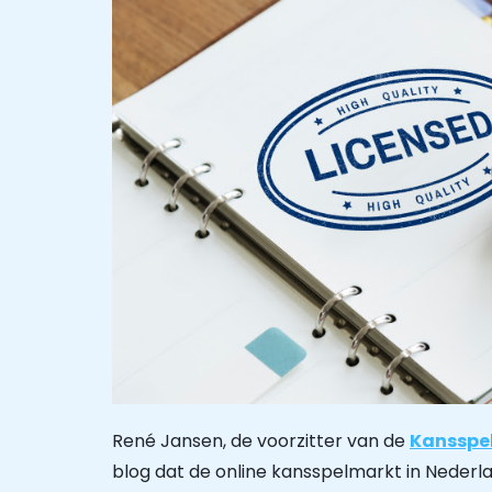
René Jansen, de voorzitter van de
Kansspel
blog dat de online kansspelmarkt in Nederla