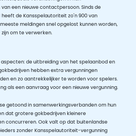
ng van een nieuwe contactpersoon. Sinds de
heeft de Kansspelautoriteit zo'n 900 van
 meeste meldingen snel opgelost kunnen worden,
r zijn om te verwerken.
d
 aspecten: de uitbreiding van het spelaanbod en
gokbedrijven hebben extra vergunningen
en en zo aantrekkelijker te worden voor spelers.
lang als een aanvraag voor een nieuwe vergunning.
esse getoond in samenwerkingsverbanden om hun
ien dat grotere gokbedrijven kleinere
 concurreren. Ook valt op dat buitenlandse
eders zonder Kansspelautoriteit-vergunning