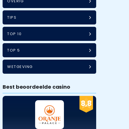
OVERIG
TIPS
TOP 10
TOP 5
WETGEVING
Best beoordeelde casino
8,8