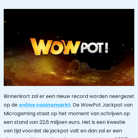
Binnenkort zal er een nieuw record worden neergezet
op de
online casinomarkt
. De WowPot Jackpot van
Microgaming staat op het moment van schrijven op
een stand van 22,6 miljoen euro. Het is een kwestie
van tijd voordat de jackpot valt en dan zal er een