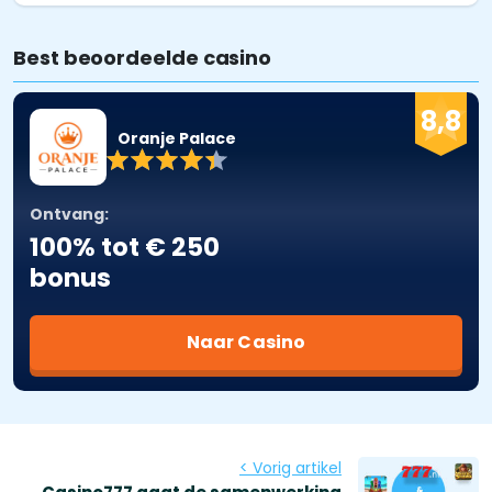
Best beoordeelde casino
8,8
Oranje Palace
Ontvang:
100% tot € 250
bonus
Naar Casino
< Vorig artikel