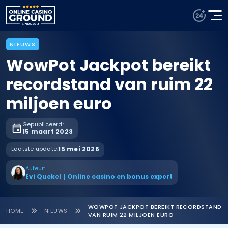
NIEUWS
WowPot Jackpot bereikt
recordstand van ruim 22
miljoen euro
Gepubliceerd:
15 maart 2023
Laatste update:
15 mei 2026
Auteur:
Evi Quekel
|
Online casino en bonus expert
WOWPOT JACKPOT BEREIKT RECORDSTAND
HOME
NIEUWS
VAN RUIM 22 MILJOEN EURO