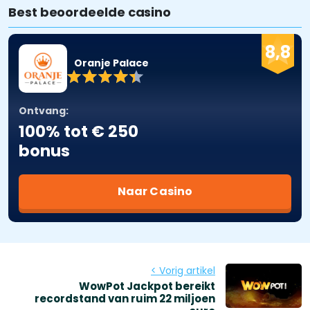
Best beoordeelde casino
8,8
Oranje Palace
Ontvang:
100% tot € 250
bonus
Naar Casino
< Vorig artikel
WowPot Jackpot bereikt
recordstand van ruim 22 miljoen