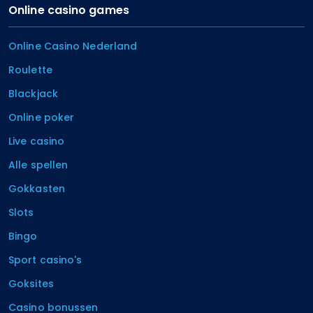
Online casino games
Online Casino Nederland
Roulette
Blackjack
Online poker
Live casino
Alle spellen
Gokkasten
Slots
Bingo
Sport casino's
Goksites
Casino bonussen