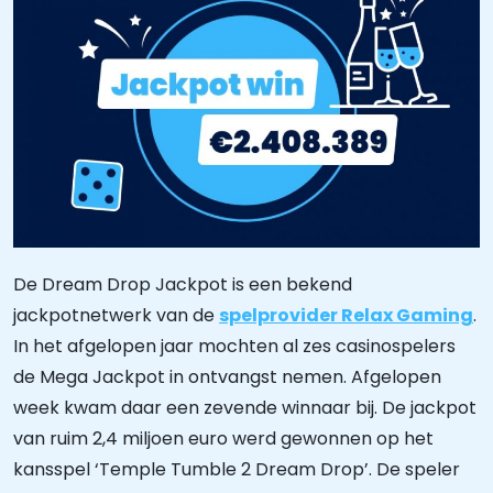
De Dream Drop Jackpot is een bekend
jackpotnetwerk van de
spelprovider Relax Gaming
.
In het afgelopen jaar mochten al zes casinospelers
de Mega Jackpot in ontvangst nemen. Afgelopen
week kwam daar een zevende winnaar bij. De jackpot
van ruim 2,4 miljoen euro werd gewonnen op het
kansspel ‘Temple Tumble 2 Dream Drop’. De speler