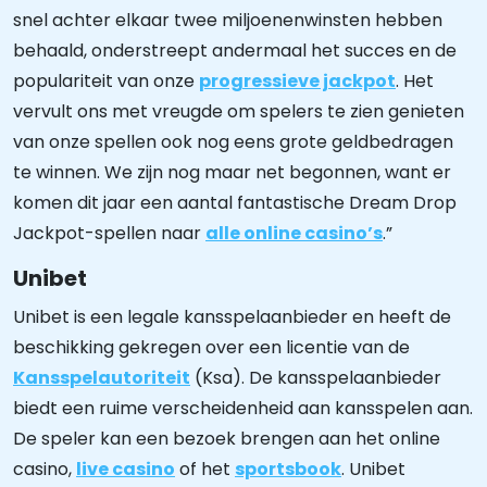
snel achter elkaar twee miljoenenwinsten hebben
behaald, onderstreept andermaal het succes en de
populariteit van onze
progressieve jackpot
. Het
vervult ons met vreugde om spelers te zien genieten
van onze spellen ook nog eens grote geldbedragen
te winnen. We zijn nog maar net begonnen, want er
komen dit jaar een aantal fantastische Dream Drop
Jackpot-spellen naar
alle online casino’s
.”
Unibet
Unibet is een legale kansspelaanbieder en heeft de
beschikking gekregen over een licentie van de
Kansspelautoriteit
(Ksa). De kansspelaanbieder
biedt een ruime verscheidenheid aan kansspelen aan.
De speler kan een bezoek brengen aan het online
casino,
live casino
of het
sportsbook
. Unibet