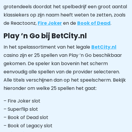
grotendeels doordat het spelbedrijf een groot aantal
klassiekers op zijn naam heeft weten te zetten, zoals
de Reactoonz,
Fire Joker
en de
Book of Dead
.
Play ’n Go bij BetCity.nl
In het spelassortiment van het legale
BetCity.nl
casino zijn er 25 spellen van Play ’n Go beschikbaar
gekomen. De speler kan bovenin het scherm
eenvoudig alle spellen van de provider selecteren.
Alle titels verschijnen dan op het speelscherm. Bekijk
hieronder om welke 25 spellen het gaat:
– Fire Joker slot
– Superflip slot
– Book of Dead slot
– Book of Legacy slot