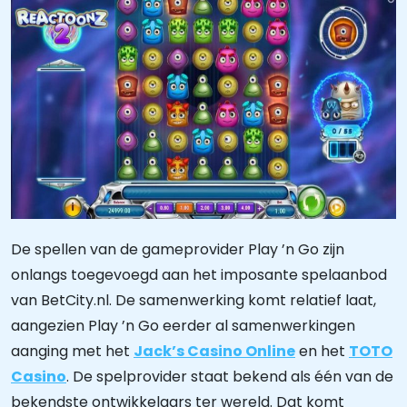
De spellen van de gameprovider Play ’n Go zijn
onlangs toegevoegd aan het imposante spelaanbod
van BetCity.nl. De samenwerking komt relatief laat,
aangezien Play ’n Go eerder al samenwerkingen
aanging met het
Jack’s Casino Online
en het
TOTO
Casino
. De spelprovider staat bekend als één van de
bekendste ontwikkelaars ter wereld. Dat komt