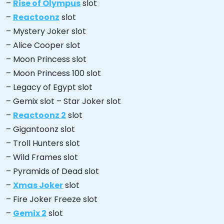
–
Rise of Olympus
slot
–
Reactoonz
slot
– Mystery Joker slot
– Alice Cooper slot
– Moon Princess slot
– Moon Princess 100 slot
– Legacy of Egypt slot
– Gemix slot – Star Joker slot
–
Reactoonz 2
slot
– Gigantoonz slot
– Troll Hunters slot
– Wild Frames slot
– Pyramids of Dead slot
–
Xmas Joker
slot
– Fire Joker Freeze slot
–
Gemix 2
slot