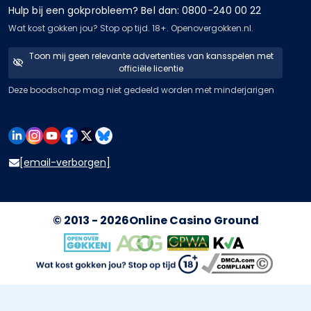
Hulp bij een gokprobleem? Bel dan: 0800-240 00 22
Wat kost gokken jou? Stop op tijd. 18+. Openovergokken.nl.
Toon mij geen relevante advertenties van kansspelen met
officiële licentie
Deze boodschap mag niet gedeeld worden met minderjarigen
[email-verborgen]
© 2013 - 2026
Online Casino Ground