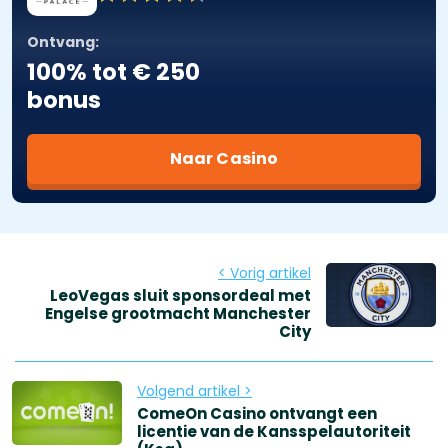
Ontvang:
100% tot € 250
bonus
Naar Casino
< Vorig artikel
LeoVegas sluit sponsordeal met
Engelse grootmacht Manchester
City
Volgend artikel >
ComeOn Casino ontvangt een
licentie van de Kansspelautoriteit