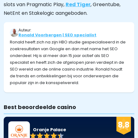
slots van Pragmatic Play,
Red Tiger
, Greentube,
NetEnt en Stakelogic aangeboden.
Auteur:
Ronald Voorbergen | SEO specialist
Ronald heeft zich na zijn HBO studie gespecialiseerd in de
zoekresultaten van Google en dan met name het SEO
onderdeel. Hij is al meer dan 15 jaar actief als SEO
specialist en heeft zich de afgelopen jaren verdiept in de
SEO wereld van de online casino industrie. Ronald houdt
de trends en ontwikkelingen bij voor onderwerpen die
populair zijn in de kansspelwereld.
Best beoordeelde casino
8,8
Oranje Palace