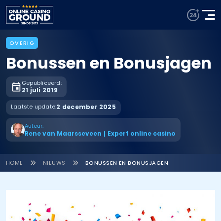
OVERIG
Bonussen en Bonusjagen
Gepubliceerd:
21 juli 2019
Laatste update:
2 december 2025
Auteur:
Rene van Maarsseveen
|
Expert online casino
HOME
NIEUWS
BONUSSEN EN BONUSJAGEN