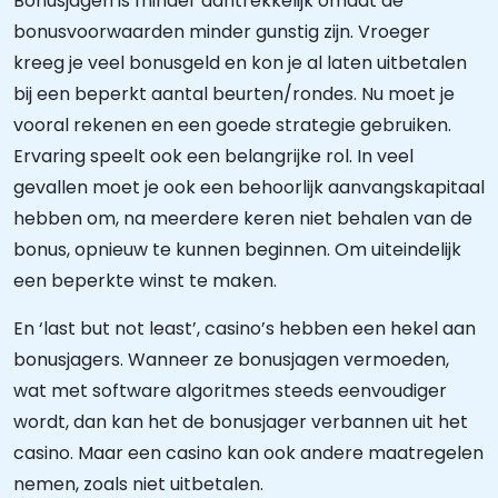
Bonusjagen is minder aantrekkelijk omdat de
bonusvoorwaarden minder gunstig zijn. Vroeger
kreeg je veel bonusgeld en kon je al laten uitbetalen
bij een beperkt aantal beurten/rondes. Nu moet je
vooral rekenen en een goede strategie gebruiken.
Ervaring speelt ook een belangrijke rol. In veel
gevallen moet je ook een behoorlijk aanvangskapitaal
hebben om, na meerdere keren niet behalen van de
bonus, opnieuw te kunnen beginnen. Om uiteindelijk
een beperkte winst te maken.
En ‘last but not least’, casino’s hebben een hekel aan
bonusjagers. Wanneer ze bonusjagen vermoeden,
wat met software algoritmes steeds eenvoudiger
wordt, dan kan het de bonusjager verbannen uit het
casino. Maar een casino kan ook andere maatregelen
nemen, zoals niet uitbetalen.