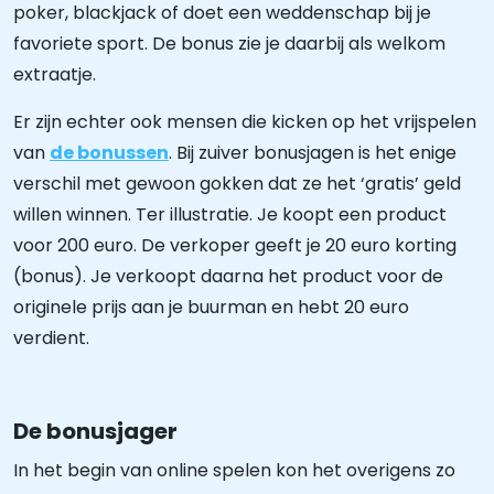
poker, blackjack of doet een weddenschap bij je
favoriete sport. De bonus zie je daarbij als welkom
extraatje.
Er zijn echter ook mensen die kicken op het vrijspelen
van
de bonussen
. Bij zuiver bonusjagen is het enige
verschil met gewoon gokken dat ze het ‘gratis’ geld
willen winnen. Ter illustratie. Je koopt een product
voor 200 euro. De verkoper geeft je 20 euro korting
(bonus). Je verkoopt daarna het product voor de
originele prijs aan je buurman en hebt 20 euro
verdient.
De bonusjager
In het begin van online spelen kon het overigens zo