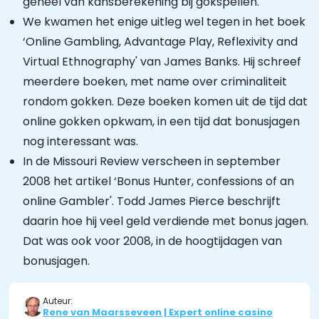
geheel van kansberekening bij gokspellen.
We kwamen het enige uitleg wel tegen in het boek
‘Online Gambling, Advantage Play, Reflexivity and
Virtual Ethnography' van James Banks. Hij schreef
meerdere boeken, met name over criminaliteit
rondom gokken. Deze boeken komen uit de tijd dat
online gokken opkwam, in een tijd dat bonusjagen
nog interessant was.
In de Missouri Review verscheen in september
2008 het artikel ‘Bonus Hunter, confessions of an
online Gambler'. Todd James Pierce beschrijft
daarin hoe hij veel geld verdiende met bonus jagen.
Dat was ook voor 2008, in de hoogtijdagen van
bonusjagen.
Auteur:
Rene van Maarsseveen | Expert online casino