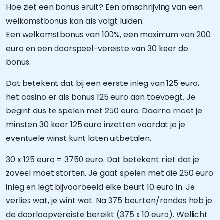
Hoe ziet een bonus eruit? Een omschrijving van een
welkomstbonus kan als volgt luiden:
Een welkomstbonus van 100%, een maximum van 200
euro en een doorspeel-vereiste van 30 keer de
bonus.
Dat betekent dat bij een eerste inleg van 125 euro,
het casino er als bonus 125 euro aan toevoegt. Je
begint dus te spelen met 250 euro. Daarna moet je
minsten 30 keer 125 euro inzetten voordat je je
eventuele winst kunt laten uitbetalen.
30 x 125 euro = 3750 euro. Dat betekent niet dat je
zoveel moet storten. Je gaat spelen met die 250 euro
inleg en legt bijvoorbeeld elke beurt 10 euro in. Je
verlies wat, je wint wat. Na 375 beurten/rondes heb je
de doorloopvereiste bereikt (375 x 10 euro). Wellicht