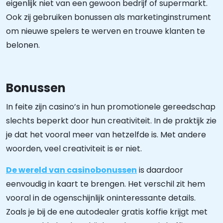
eigenlijk niet van een gewoon bedrijf of supermarkt.
Ook zij gebruiken bonussen als marketinginstrument
om nieuwe spelers te werven en trouwe klanten te
belonen.
Bonussen
In feite zijn casino’s in hun promotionele gereedschap
slechts beperkt door hun creativiteit. In de praktijk zie
je dat het vooral meer van hetzelfde is. Met andere
woorden, veel creativiteit is er niet.
De wereld van casinobonussen
is daardoor
eenvoudig in kaart te brengen. Het verschil zit hem
vooral in de ogenschijnlijk oninteressante details.
Zoals je bij de ene autodealer gratis koffie krijgt met