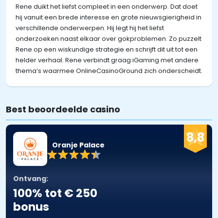
Rene duikt het liefst compleet in een onderwerp. Dat doet
hij vanuit een brede interesse en grote nieuwsgierigheid in
verschillende onderwerpen. Hij legt hij het liefst
onderzoeken naast elkaar over gokproblemen. Zo puzzelt
Rene op een wiskundige strategie en schrijft dit uit tot een
helder verhaal. Rene verbindt graag iGaming met andere
thema’s waarmee OnlineCasinoGround zich onderscheidt.
Best beoordeelde casino
8,8
Oranje Palace
Ontvang:
100% tot € 250
bonus