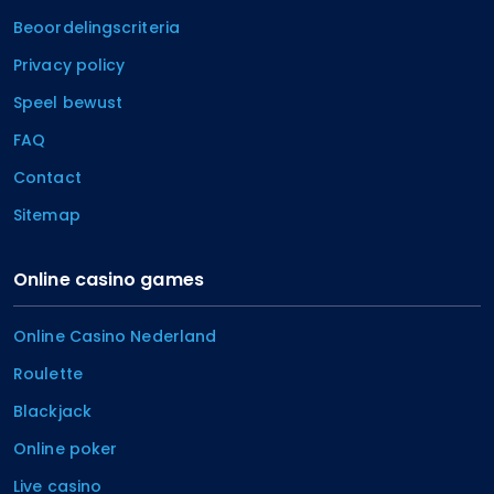
Beoordelingscriteria
Privacy policy
Speel bewust
FAQ
Contact
Sitemap
Online casino games
Online Casino Nederland
Roulette
Blackjack
Online poker
Live casino