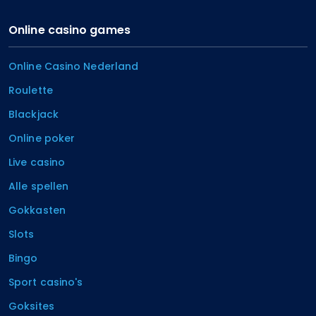
Online casino games
Online Casino Nederland
Roulette
Blackjack
Online poker
Live casino
Alle spellen
Gokkasten
Slots
Bingo
Sport casino's
Goksites