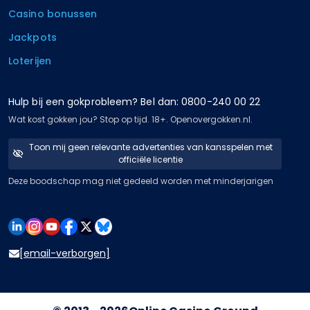
Casino bonussen
Jackpots
Loterijen
Hulp bij een gokprobleem? Bel dan: 0800-240 00 22
Wat kost gokken jou? Stop op tijd. 18+. Openovergokken.nl.
Toon mij geen relevante advertenties van kansspelen met
officiële licentie
Deze boodschap mag niet gedeeld worden met minderjarigen
[email-verborgen]