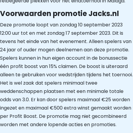
felbegeerde plekken voor het eindtoernooi in Malaga.
Voorwaarden promotie Jacks.nl
Deze promotie loopt van zondag 10 september 2023
12:00 uur tot en met zondag 17 september 2023. Dit is
tevens het einde van het evenement. Alleen spelers van
24 jaar of ouder mogen deelnemen aan deze promotie.
Spelers kunnen in hun eigen account in de bonussectie
één profit boost van 15% claimen. De boost is uiteraard
alleen te gebruiken voor wedstrijden tijdens het toernooi.
Het is wel zaak dat spelers minimaal twee
weddenschappen plaatsen met een minimale totale
odds van 3.0. Er kan door spelers maximaal €25 worden
ingezet en maximaal €500 extra winst gemaakt worden
per Profit Boost. De promotie mag niet gecombineerd
worden met andere lopende acties en promoties.