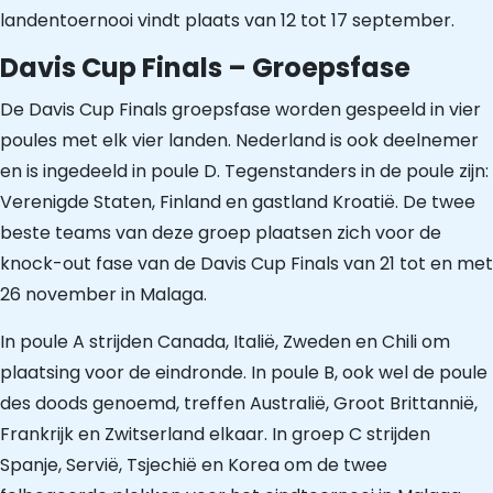
landentoernooi vindt plaats van 12 tot 17 september.
Davis Cup Finals – Groepsfase
De Davis Cup Finals groepsfase worden gespeeld in vier
poules met elk vier landen. Nederland is ook deelnemer
en is ingedeeld in poule D. Tegenstanders in de poule zijn:
Verenigde Staten, Finland en gastland Kroatië. De twee
beste teams van deze groep plaatsen zich voor de
knock-out fase van de Davis Cup Finals van 21 tot en met
26 november in Malaga.
In poule A strijden Canada, Italië, Zweden en Chili om
plaatsing voor de eindronde. In poule B, ook wel de poule
des doods genoemd, treffen Australië, Groot Brittannië,
Frankrijk en Zwitserland elkaar. In groep C strijden
Spanje, Servië, Tsjechië en Korea om de twee