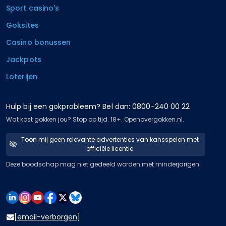
Sport casino's
Goksites
Casino bonussen
Jackpots
Loterijen
Hulp bij een gokprobleem? Bel dan: 0800-240 00 22
Wat kost gokken jou? Stop op tijd. 18+. Openovergokken.nl.
Toon mij geen relevante advertenties van kansspelen met
officiële licentie
Deze boodschap mag niet gedeeld worden met minderjarigen
[email-verborgen]