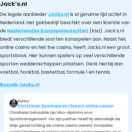
Jack’s.nl
De legale aanbieder
Jacks.nl
is al geruime tijd actief in
Nederland. Het gokbedrijf beschikt over een licentie van
de
Nederlandse Kansspelautoriteit
(Ksa). Jack’s.nl
biedt verschillende soorten kansspelen aan. Naast het
online casino en het live casino, heeft Jacks.nl een groot
sportsbook. Hier kunnen spelers op veel verschillende
sporten weddenschappen plaatsen. Denk hierbij aan
voetbal, honkbal, basketbal, formule 1 en tennis.
Bezoek Jacks.nl
Auteur:
Christiaan Spaargaren | Expert online casino
Christiaan behaalde zijn Hbo-diploma voor
Sportmanagement. Via zijn partner heeft hij uiteindelijk de
stap gezet richting de online casino wereld. Inmiddels
werkt Christiaan al enkele jaren in de casino branche en is