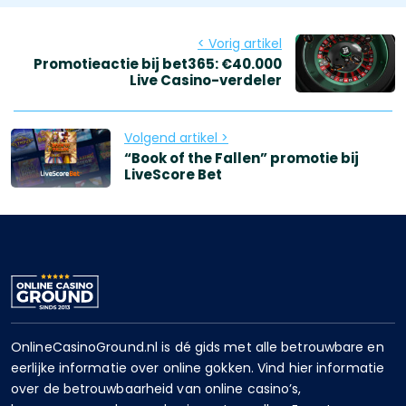
< Vorig artikel
Promotieactie bij bet365: €40.000
Live Casino-verdeler
Volgend artikel >
“Book of the Fallen” promotie bij
LiveScore Bet
OnlineCasinoGround.nl is dé gids met alle betrouwbare en
eerlijke informatie over online gokken. Vind hier informatie
over de betrouwbaarheid van online casino’s,