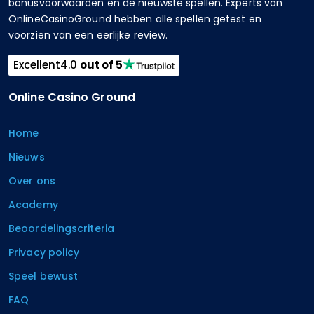
bonusvoorwaarden en de nieuwste spellen. Experts van
OnlineCasinoGround hebben alle spellen getest en
voorzien van een eerlijke review.
Excellent
4.0
out of 5
Online Casino Ground
Home
Nieuws
Over ons
Academy
Beoordelingscriteria
Privacy policy
Speel bewust
FAQ