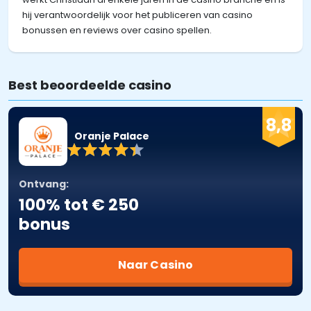
hij verantwoordelijk voor het publiceren van casino
bonussen en reviews over casino spellen.
Best beoordeelde casino
8,8
Oranje Palace
Ontvang:
100% tot € 250
bonus
Naar Casino