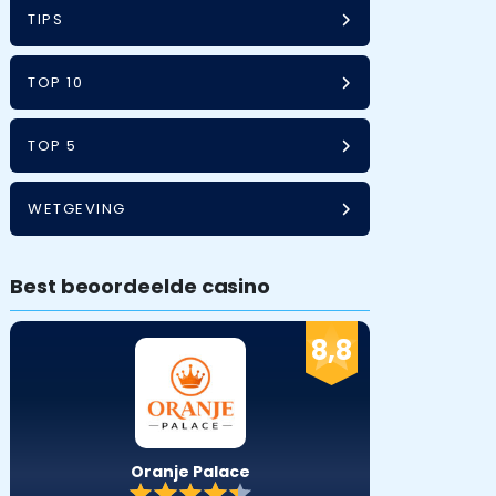
TIPS
TOP 10
TOP 5
WETGEVING
Best beoordeelde casino
8,8
Oranje Palace