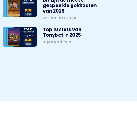
gespeelde gokkasten
van 2025
23 januari 2026
Top 10 slots van
Tonybet in 2025
3 januari 2026