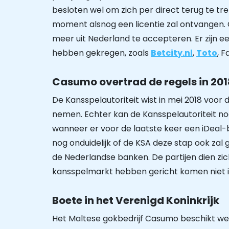
besloten wel om zich per direct terug te tre
moment alsnog een licentie zal ontvangen
meer uit Nederland te accepteren. Er zijn een
hebben gekregen, zoals
Betcity.nl
,
Toto
, F
Casumo overtrad de regels in 201
De Kansspelautoriteit wist in mei 2018 voor
nemen. Echter kan de Kansspelautoriteit no
wanneer er voor de laatste keer een iDeal-
nog onduidelijk of de KSA deze stap ook zal
de Nederlandse banken. De partijen dien zic
kansspelmarkt hebben gericht komen niet in
Boete in het Verenigd Koninkrijk
Het Maltese gokbedrijf Casumo beschikt wel