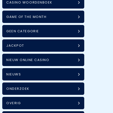
CASINO WOORDENBOEK
GAME OF THE MONTH
GEEN CATEGORIE
JACKPOT
NIEUW ONLINE CASINO
NIEUWS
ONDERZOEK
OVERIG