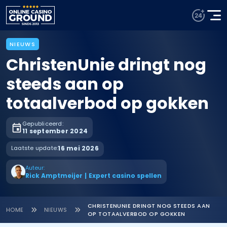
NIEUWS
ChristenUnie dringt nog
steeds aan op
totaalverbod op gokken
Gepubliceerd:
11 september 2024
Laatste update:
16 mei 2026
Auteur:
Rick Amptmeijer
|
Expert casino spellen
CHRISTENUNIE DRINGT NOG STEEDS AAN
HOME
NIEUWS
OP TOTAALVERBOD OP GOKKEN