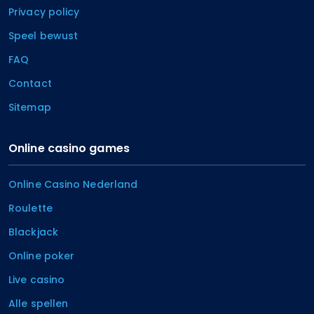
Privacy policy
Speel bewust
FAQ
Contact
Sitemap
Online casino games
Online Casino Nederland
Roulette
Blackjack
Online poker
Live casino
Alle spellen