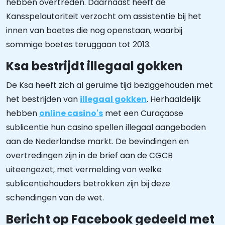
hebben overtreden. Daarnaast heeft de
Kansspelautoriteit verzocht om assistentie bij het
innen van boetes die nog openstaan, waarbij
sommige boetes teruggaan tot 2013.
Ksa bestrijdt illegaal gokken
De Ksa heeft zich al geruime tijd beziggehouden met
het bestrijden van
illegaal gokken
. Herhaaldelijk
hebben
online casino's
met een Curaçaose
sublicentie hun casino spellen illegaal aangeboden
aan de Nederlandse markt. De bevindingen en
overtredingen zijn in de brief aan de CGCB
uiteengezet, met vermelding van welke
sublicentiehouders betrokken zijn bij deze
schendingen van de wet.
Bericht op Facebook gedeeld met