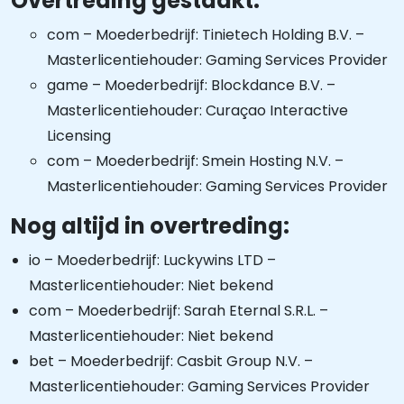
Overtreding gestaakt:
com – Moederbedrijf: Tinietech Holding B.V. –
Masterlicentiehouder: Gaming Services Provider
game – Moederbedrijf: Blockdance B.V. –
Masterlicentiehouder: Curaçao Interactive
Licensing
com – Moederbedrijf: Smein Hosting N.V. –
Masterlicentiehouder: Gaming Services Provider
Nog altijd in overtreding:
io – Moederbedrijf: Luckywins LTD –
Masterlicentiehouder: Niet bekend
com – Moederbedrijf: Sarah Eternal S.R.L. –
Masterlicentiehouder: Niet bekend
bet – Moederbedrijf: Casbit Group N.V. –
Masterlicentiehouder: Gaming Services Provider