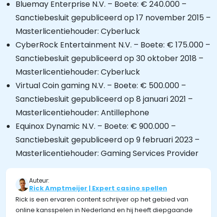
Bluemay Enterprise N.V. – Boete: € 240.000 –
Sanctiebesluit gepubliceerd op 17 november 2015 –
Masterlicentiehouder: Cyberluck
CyberRock Entertainment N.V. – Boete: € 175.000 –
Sanctiebesluit gepubliceerd op 30 oktober 2018 –
Masterlicentiehouder: Cyberluck
Virtual Coin gaming N.V. – Boete: € 500.000 –
Sanctiebesluit gepubliceerd op 8 januari 2021 –
Masterlicentiehouder: Antillephone
Equinox Dynamic N.V. – Boete: € 900.000 –
Sanctiebesluit gepubliceerd op 9 februari 2023 –
Masterlicentiehouder: Gaming Services Provider
Auteur:
Rick Amptmeijer | Expert casino spellen
Rick is een ervaren content schrijver op het gebied van
online kansspelen in Nederland en hij heeft diepgaande