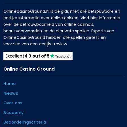
OnlineCasinoGround.nl is dé gids met alle betrouwbare en
eerlijke informatie over online gokken. Vind hier informatie
over de betrouwbaarheid van online casino’s,
bonusvoorwaarden en de nieuwste spellen. Experts van
OnlineCasinoGround hebben alle spellen getest en
voorzien van een eerlijke review.
Excellent
4.0
out of 5
Online Casino Ground
Home
Nieuws
Over ons
Academy
Beoordelingscriteria