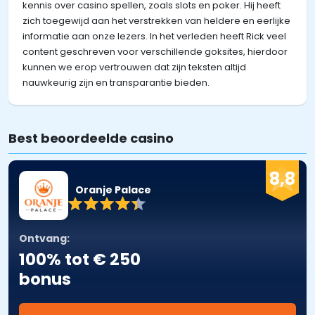
kennis over casino spellen, zoals slots en poker. Hij heeft
zich toegewijd aan het verstrekken van heldere en eerlijke
informatie aan onze lezers. In het verleden heeft Rick veel
content geschreven voor verschillende goksites, hierdoor
kunnen we erop vertrouwen dat zijn teksten altijd
nauwkeurig zijn en transparantie bieden.
Best beoordeelde casino
8,8
Oranje Palace
Ontvang:
100% tot € 250
bonus