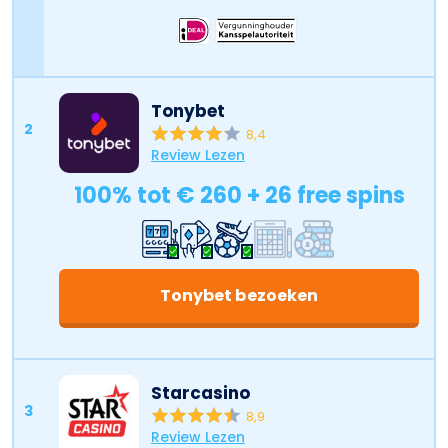
Tonybet
2
8,4
Review Lezen
100% tot € 260 + 26 free spins
Tonybet bezoeken
Starcasino
3
8,9
Review Lezen