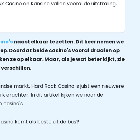
ck Casino en Kansino vallen vooral de uitstraling,
ino's
naast elkaar te zetten. Dit keer nemen we
ep. Doordat beide casino's vooral draaien op
ken ze op elkaar. Maar, als je wat beter kijkt, zie
verschillen.
andse markt. Hard Rock Casino is juist een nieuwere
erachter. In dit artikel kijken we naar de
 casino's.
 casino komt als beste uit de bus?