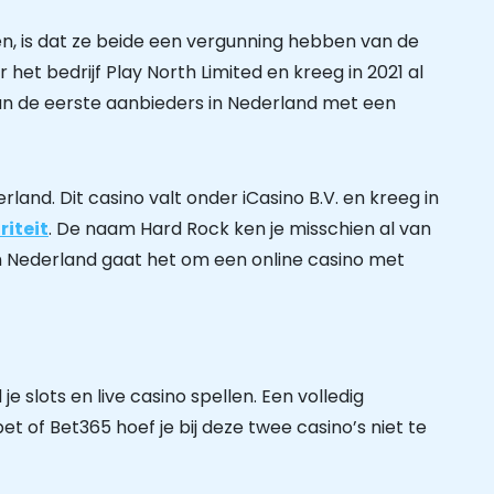
n, is dat ze beide een vergunning hebben van de
 het bedrijf Play North Limited en kreeg in 2021 al
an de eerste aanbieders in Nederland met een
land. Dit casino valt onder iCasino B.V. en kreeg in
iteit
. De naam Hard Rock ken je misschien al van
 In Nederland gaat het om een online casino met
je slots en live casino spellen. Een volledig
et of Bet365 hoef je bij deze twee casino’s niet te