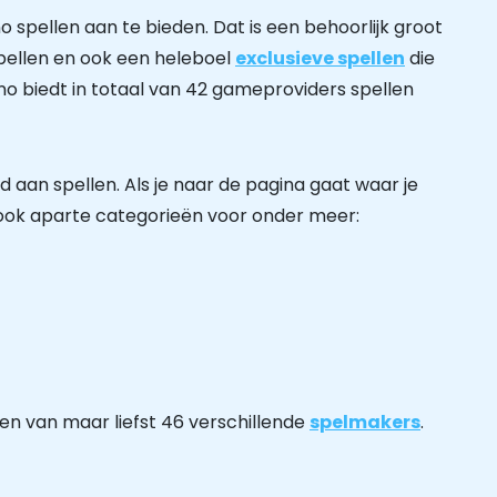
 spellen aan te bieden. Dat is een behoorlijk groot
spellen en ook een heleboel
exclusieve spellen
die
ino biedt in totaal van 42 gameproviders spellen
aan spellen. Als je naar de pagina gaat waar je
et ook aparte categorieën voor onder meer:
elen van maar liefst 46 verschillende
spelmakers
.