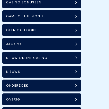
CASINO BONUSSEN
GAME OF THE MONTH
GEEN CATEGORIE
JACKPOT
NIEUW ONLINE CASINO
NIEUWS
ONDERZOEK
OVERIG