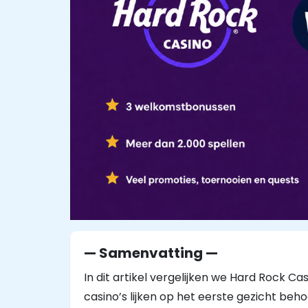
— Samenvatting —
In dit artikel vergelijken we Hard Rock Ca
casino’s lijken op het eerste gezicht beho