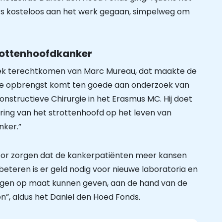
s kosteloos aan het werk gegaan, simpelweg om
rottenhoofdkanker
oek terechtkomen van Marc Mureau, dat maakte de
De opbrengst komt ten goede aan onderzoek van
structieve Chirurgie in het Erasmus MC. Hij doet
ing van het strottenhoofd op het leven van
nker.”
oor zorgen dat de kankerpatiënten meer kansen
beteren is er geld nodig voor nieuwe laboratoria en
ngen op maat kunnen geven, aan de hand van de
”, aldus het Daniel den Hoed Fonds.