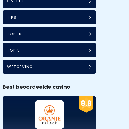
OVERIG
TIPS
TOP 10
TOP 5
WETGEVING
Best beoordeelde casino
8,8