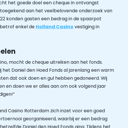
ocht het goede doel een cheque in ontvangst
 toegekend aan het veelbelovende onderzoek van
022 konden gasten een bedrag in de spaarpot
 betrof enkel de
Holland Casino
vestiging in
oelen
no, mocht de cheque uitreiken aan het fonds.
j het Daniel den Hoed Fonds al jarenlang een warm
asten dat ook doen en gul hebben gedoneerd. Wij
n en doen we er alles aan om ook volgend jaar
igen!”
lland Casino Rotterdam zich inzet voor een goed
ertoernooi georganiseerd, waarbij er een bedrag
hetzelfde Daniel den Hoed Fonds ging. Tijdens het