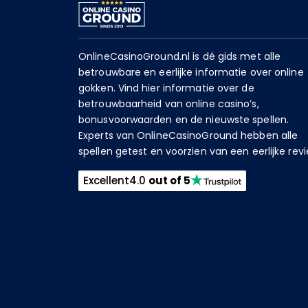
OnlineCasinoGround.nl is dé gids met alle
betrouwbare en eerlijke informatie over online
gokken. Vind hier informatie over de
betrouwbaarheid van online casino’s,
bonusvoorwaarden en de nieuwste spellen.
Experts van OnlineCasinoGround hebben alle
spellen getest en voorzien van een eerlijke revi
Excellent
4.0
out of 5