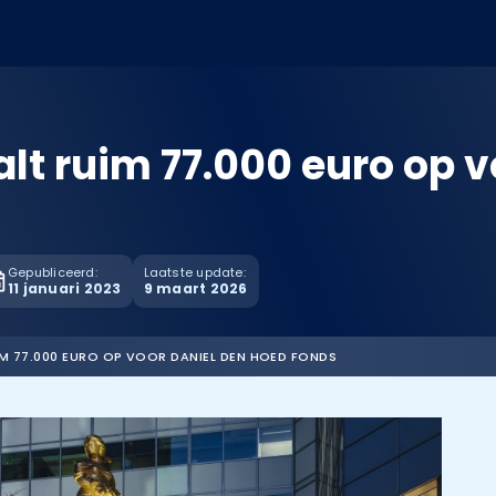
lt ruim 77.000 euro op v
Gepubliceerd:
Laatste update:
11 januari 2023
9 maart 2026
M 77.000 EURO OP VOOR DANIEL DEN HOED FONDS