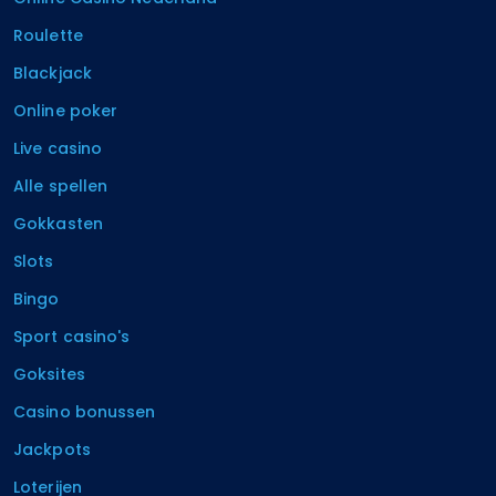
Roulette
Blackjack
Online poker
Live casino
Alle spellen
Gokkasten
Slots
Bingo
Sport casino's
Goksites
Casino bonussen
Jackpots
Loterijen