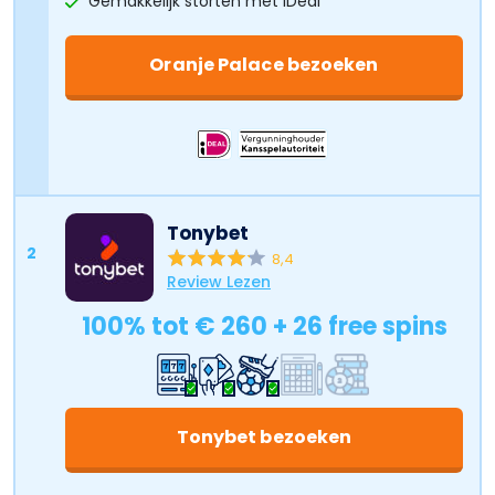
Gemakkelijk storten met iDeal
Oranje Palace bezoeken
Tonybet
2
8,4
Review Lezen
100% tot € 260 + 26 free spins
Tonybet bezoeken