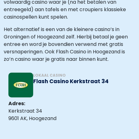
volwaardig casino waar je (na het betalen van
entreegeld) aan tafels en met croupiers klassieke
casinospellen kunt spelen.
Het alternatief is een van de kleinere casino’s in
Groningen of Hoogezand zelf. Hierbij betaal je geen
entree en word je bovendien verwend met gratis
versnaperingen. Ook Flash Casino in Hoogezand is
zo’n casino waar je gratis naar binnen kunt.
LOKAAL CASINO
Flash Casino Kerkstraat 34
Adres:
Kerkstraat 34
9601 AK, Hoogezand