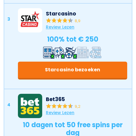
Starcasino
3
8,9
Review Lezen
100% tot € 250
Starcasino bezoeken
Bet365
4
9,2
Review Lezen
10 dagen tot 50 free spins per
dag