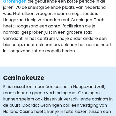
Groningen
die gedurende een korte periode in de
jaren ’70 de snelstgroeiende plaats van Nederland
was. Niet alleen vroeger, maar nu nog steeds is
Hoogezand innig verbonden met Groningen. Toch
heeft Hoogezand een aantal faciliteiten die je
normaal gesproken juist in een grotere stad
verwacht. In het centrum vind je onder andere een
bioscoop, maar ook een bezoek aan het casino hoort
in Hoogezand tot de mogelijkheden.
Casinokeuze
Er is misschien maar één casino in Hoogezand zelf,
maar door de goede verbinding met Groningen
kunnen spelers ook kiezen uit verschillende casino’s in
de buurt. Doordat Groningen ook een vestiging van
Holland Casino heeft, kun je in feite kiezen tussen een